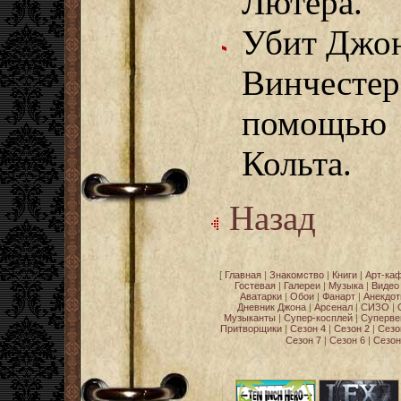
Лютера.
Убит Джо
Винчестер
помощью
Кольта.
Назад
[
Главная
|
Знакомство
|
Книги
|
Арт-ка
Гостевая
|
Галереи
|
Музыка
|
Видео
Аватарки
|
Обои
|
Фанарт
|
Анекдо
Дневник Джона
|
Арсенал
|
СИЗО
|
Музыканты
|
Супер-косплей
|
Суперве
Притворщики
|
Сезон 4
|
Сезон 2
|
Сезо
Сезон 7
|
Сезон 6
|
Сезон