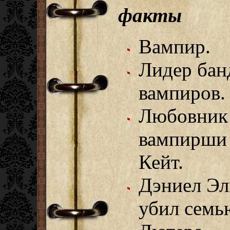
факты
Вампир.
Лидер ба
вампиров.
Любовник
вампирши
Кейт.
Дэниел Эл
убил семь