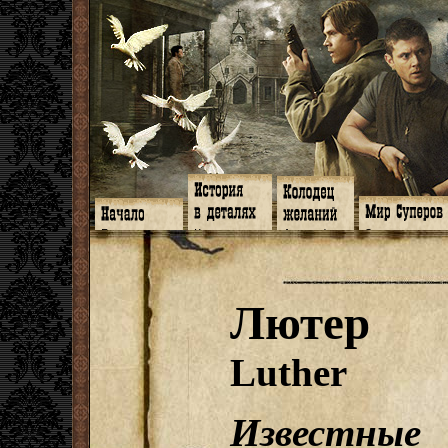
Главная
Книги
Арт-кафе
Знакомство
Программа
Галереи
Игромания
Обитатели
Гимн
Музыка
Клипы
Путеводитель
Форум
Видео
Фанфики
Семейное де
twitter
Субтитры
Аватарки
Дневник Джон
Лютер
Facebook
Заметки
Обои
Арсенал
ЖЖ
Мысли
Фанарт
СИЗО
Радио
Откровение
Анекдоты
Суперы от и д
Гостевая
Истоки
Передоз
Дневник Джо
Luther
Страшилки
Известные