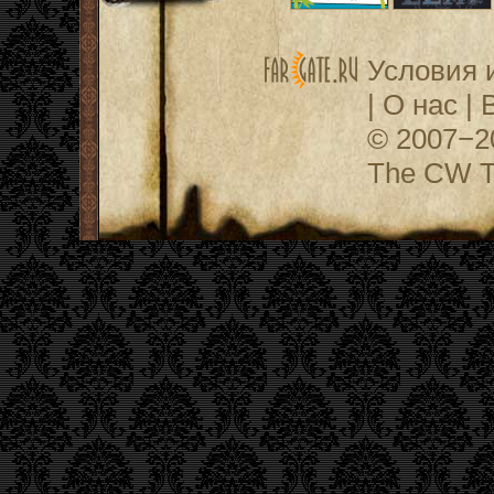
Условия 
|
О нас
|
© 2007−
The CW Te