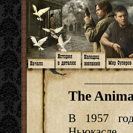
Главная
Книги
Арт-кафе
Знакомство
Программа
Галереи
Игромания
Обитатели
Гимн
Музыка
Клипы
Путеводитель
Форум
Видео
Фанфики
Семейное де
twitter
Субтитры
Аватарки
Дневник Джон
The Anima
Facebook
Заметки
Обои
Арсенал
ЖЖ
Мысли
Фанарт
СИЗО
Радио
Откровение
Анекдоты
Суперы от и д
Гостевая
Истоки
Передоз
Дневник Джо
Страшилки
В 1957 го
Ньюкасле,