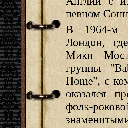
Англии с и
певцом Сонн
В 1964-м 
Лондон, гд
Мики Мост
группы "B
Home", с ко
оказался пр
фолк-ро
знамениты