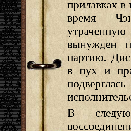
прилавках в 
время Чэн
утраченную 
вынужден п
партию. Дис
в пух и пр
подвергла
исполнительс
В следую
воссоеди