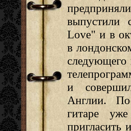
предприняли
выпустили с
Love" и в ок
в лондонском
следующего 
телепрограм
и соверши
Англии. По
гитаре уже
пригласить 