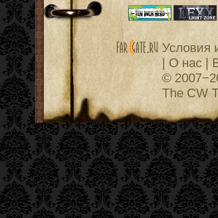
Условия 
|
О нас
|
© 2007−
The CW Te