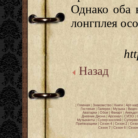
Однако оба
лонгплея осо
ht
Назад
[
Главная
|
Знакомство
|
Книги
|
Арт-ка
Гостевая
|
Галереи
|
Музыка
|
Видео
Аватарки
|
Обои
|
Фанарт
|
Анекдо
Дневник Джона
|
Арсенал
|
СИЗО
|
Музыканты
|
Супер-косплей
|
Суперве
Притворщики
|
Сезон 4
|
Сезон 2
|
Сезо
Сезон 7
|
Сезон 6
|
Сезон