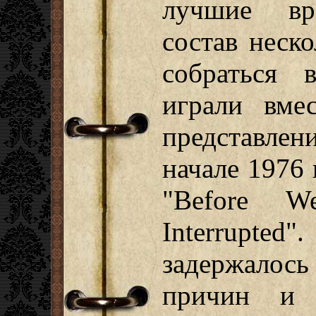
лучшие вр
состав неск
собраться 
играли вме
представле
начале 1976 
"Before 
Interruрte
задержалос
причин и 