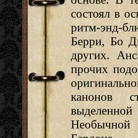
состоял в о
ритм-энд-бл
Берри, Бо 
других. Анс
прочих подо
оригиналь
канонов с
выделенной
Необычной 