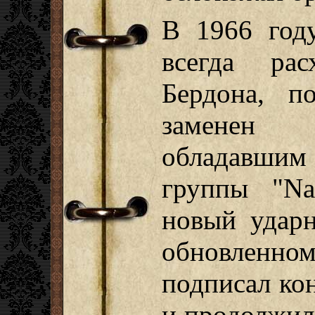
В 1966 год
всегда ра
Бердона, п
заменен 
обладавшим
группы "Na
новый удар
обновленн
подписал ко
и продолжил