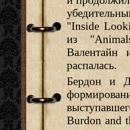
убедитель
"Inside Look
из "Anima
Валентайн 
распалась.
Бердон и Д
формирова
выступавшег
Burdon and t