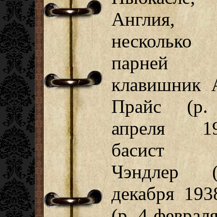
Англия,
несколько
парне
клавишник 
Прайс (р
апреля 19
басист 
Чэндлер (
декабря 193
(р. 4 феврал