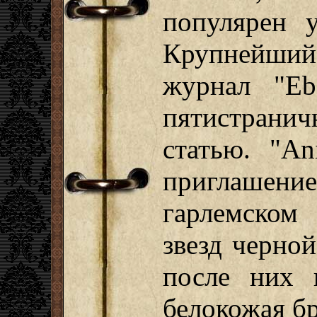
популярен 
Крупнейший
журнал "Eb
пятистран
статью. "An
приглаше
гарлемском 
звезд черной
после них 
белокожая бр