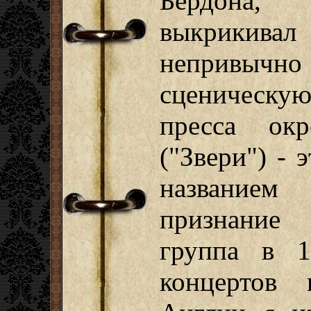
Бердона, 
выкрикивал
непривыч
сценическу
пресса окр
("Звери") - 
названием
признание
группа в 1
концертов 