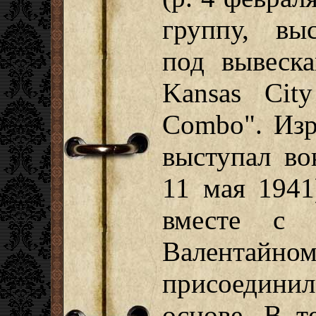
группу, вы
под вывеска
Kansas Cit
Combo". Изр
выступал во
11 мая 1941
вместе с 
Валентайн
присоединил
основе. В т