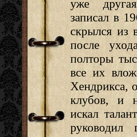
уже другая
записал в 1
скрылся из 
после уход
полторы тыс
все их вло
Хендрикса, 
клубов, и 
искал тала
руководил 