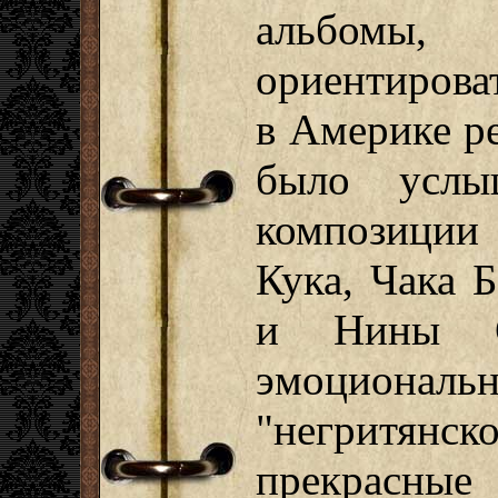
альбомы, 
ориентирова
в Америке р
было услы
композиции
Кука, Чака 
и Нины С
эмоциональ
"негритя
прекрасные