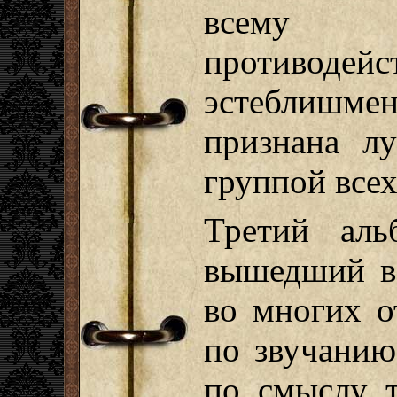
всему 
противоде
эстеблишм
признана л
группой всех
Третий аль
вышедший в
во многих о
по звучанию
по смыслу т