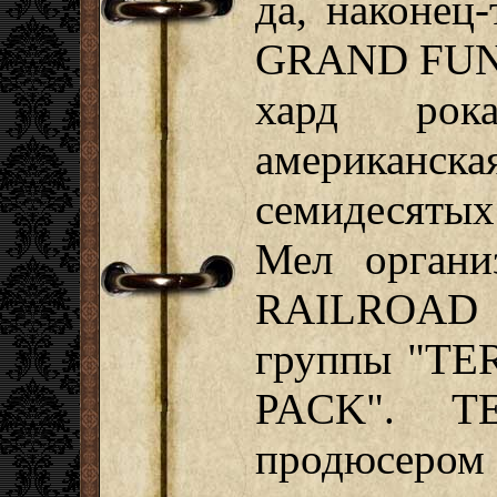
да, наконец-
GRAND FUNK
хард рок
американ
семидесяты
Мел орган
RAILROAD в
группы "T
PACK". T
продюсеро