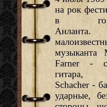
на рок фест
в гор
Анланта.
малоизвестн
музыканта 
Farner - с
гитара, 
Schacher - б
ударные, бе
стороны шо