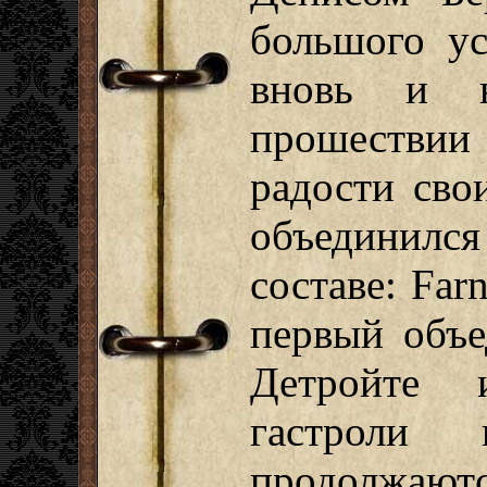
большого ус
вновь и н
прошествии 
радости сво
объединил
составе: Farn
первый объе
Детройте 
гастроли
продолжаютс