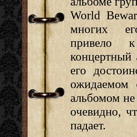
альбоме груп
World Bewar
многих ег
привело 
концертный 
его достоин
ожидаемом 
альбомом не
очевидно, ч
падает.