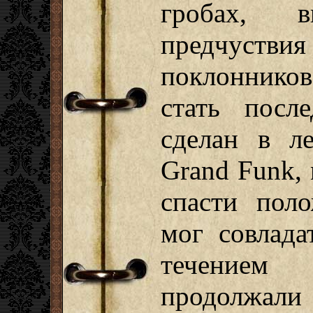
гробах, в
предчуств
поклонников
стать посл
сделан в ле
Grand Funk, 
спасти пол
мог совлад
течением
продолжали п