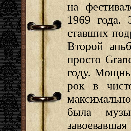
на фестивал
1969 года.
ставших под
Второй апьб
просто Gran
году. Мощны
рок в чист
максимальн
была музы
завоевавшая