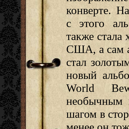
конверте. Н
с этого ал
также стала 
США, а сам а
стал золоты
новый альбо
World Bew
необычным 
шагом в сто
менее он тож