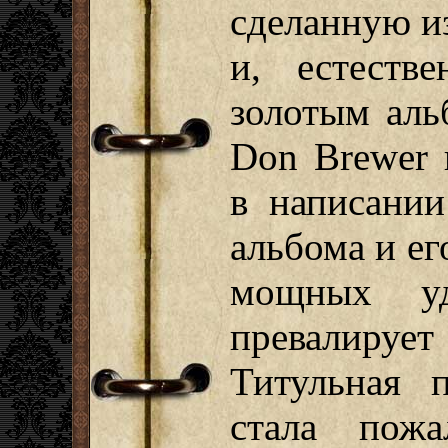
сделанную из
и, естеств
золотым аль
Don Brewer 
в написании
альбома и ег
мощных уд
превалиру
Титульная 
стала пожа