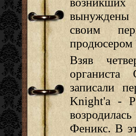
возникших
вынуждены
своим пе
продюсером T
Взяв четв
органиста C
записали пе
Knight'а - 
возродилас
Феникс. В э