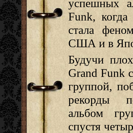
успешных а
Funk, когда
стала фено
США и в Яп
Будучи плох
Grand Funk 
группой, по
рекорды п
альбом гр
спустя четы