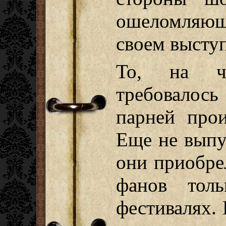
ошеломляющ
своем высту
То, на ч
требовалось
парней прои
Еще не выпу
они приобре
фанов тол
фестивалях.