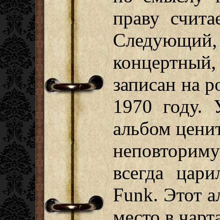
праву счита
Следующи
концертный,
записан на р
1970 году. 
альбом ценит
неповторим
всегда цари
Funk. Этот а
место в чар