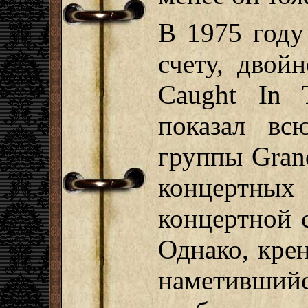
В 1975 году
счету, двой
Caught In 
показал вс
группы Gran
концертны
концертной 
Однако, кре
наметивш