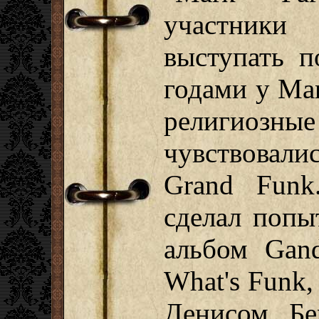
участники
выступать п
годами у Mar
религиозны
чувствовал
Grand Fun
сделал попы
альбом Gand
What's Funk,
Денисом Бе