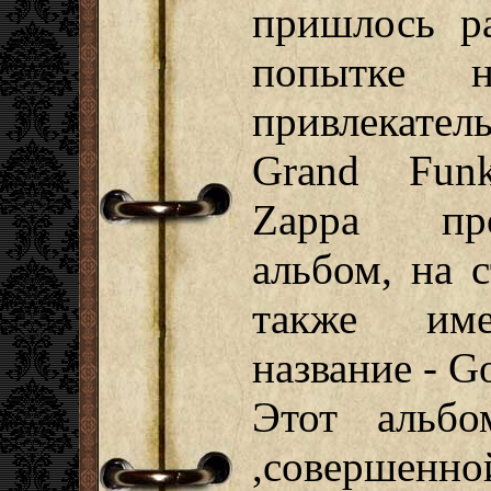
пришлось ра
попытке н
привлекател
Grand Funk
Zappa про
альбом, на 
также име
название - Go
Этот альбо
,совершенно