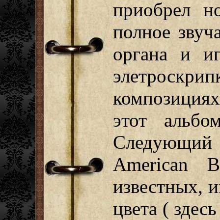
приобрел но
полное звуч
органа и и
элетроск
композициях
этот альбо
Следующий
American 
известных, и
цвета ( здес