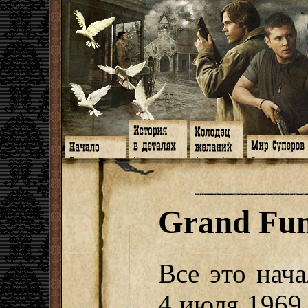
Главная
Книги
Арт-кафе
Знакомство
Программа
Галереи
Игромания
Обитатели
Гимн
Музыка
Клипы
Путеводитель
Форум
Видео
Фанфики
Семейное де
twitter
Субтитры
Аватарки
Дневник Джон
Grand Fun
Facebook
Заметки
Обои
Арсенал
ЖЖ
Мысли
Фанарт
СИЗО
Радио
Откровение
Анекдоты
Суперы от и д
Гостевая
Истоки
Передоз
Дневник Джо
Страшилки
Все это нач
4 июля 1969