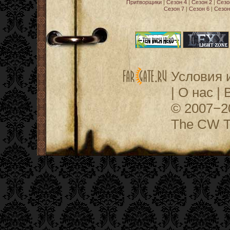
Притворщики
|
Сезон 4
|
Сезон 2
|
Сезо
Сезон 7
|
Сезон 6
|
Сезон
Условия 
|
О нас
|
© 2007−
The CW Te