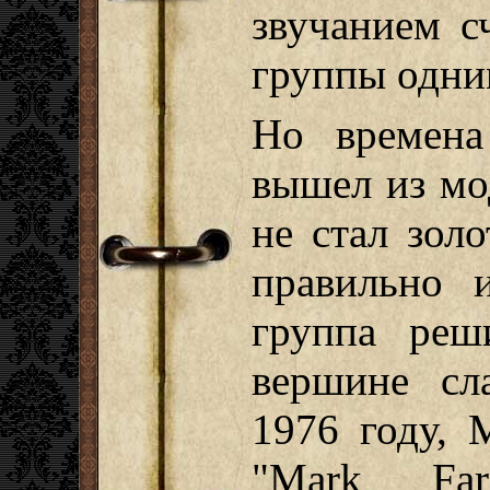
звучанием с
группы одни
Но времена
вышел из мо
не стал зол
правильно 
группа реш
вершине сл
1976 году, 
"Mark Far