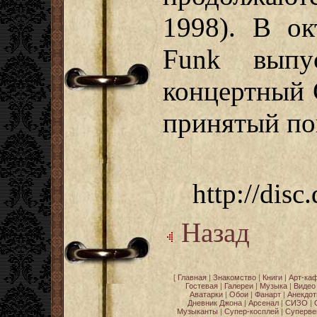
1998). В ок
Funk выпу
концертный 
принятый по
http://disc
Назад
[
Главная
|
Знакомство
|
Книги
|
Арт-ка
Гостевая
|
Галереи
|
Музыка
|
Видео
Аватарки
|
Обои
|
Фанарт
|
Анекдо
Дневник Джона
|
Арсенал
|
СИЗО
|
Музыканты
|
Супер-косплей
|
Суперве