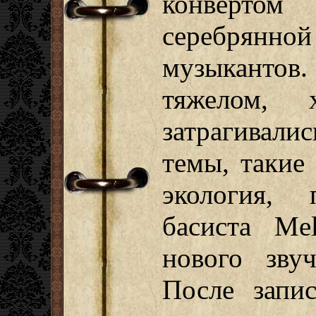
конверто
серебрянно
музыканто
тяжелом, х
затрагивал
темы, такие
экология, 
басиста Mel
нового зву
После запис