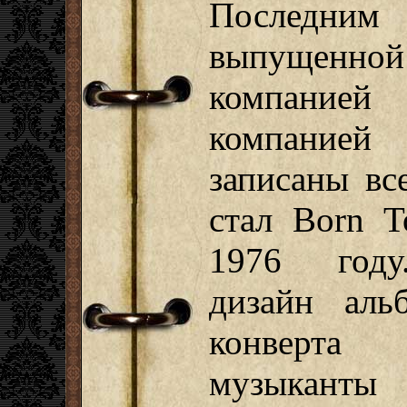
Последни
выпущенно
компанией
компание
записаны вс
стал Born 
1976 году
дизайн аль
конверта
музыканты