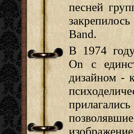
песней груп
закрепилос
Band.
В 1974 году
On с единс
дизайном - 
психоделич
прилагалис
позволявши
изображе