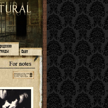
зон 14
О нас
зон 13
ЧаВо
зон 11
Поиск
зон 12
Ссылки
зон 10
Карта сайта
зон 9
зон 8
зон 7
зон 6
зон 5
⇐ ⇐