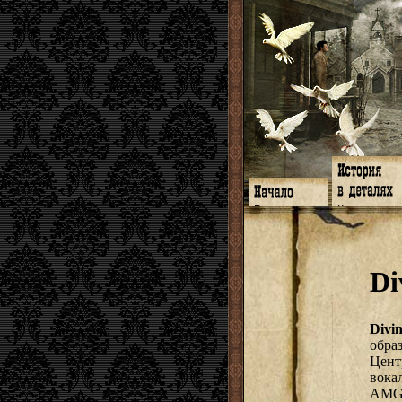
Главная
Книги
Программа
Галереи
Гимн
Музыка
Форум
Видео
twitter
Субтитры
Di
Facebook
Заметки
ЖЖ
Мысли
Радио
Откровение
Гостевая
Истоки
Divin
обра
Цент
вока
AMG