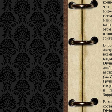
конц
что 
мир»
сетч
мани
каче
этом
отно
зрит
В 80
авс
всем
когд
Divi
альб
авс
(«di
Груп
сохр
и г
Suppl
В м
сост
Divi