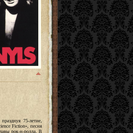
, празднуя 75-летие,
ence Fiction», песня
лавы рок-н-ролла. В