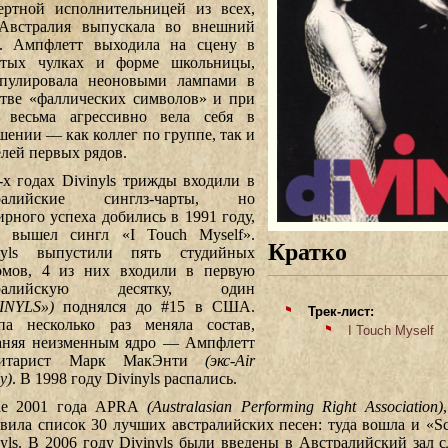
ертной исполнительницей из всех,
Австралия выпускала во внешний
. Ампфлетт выходила на сцену в
атых чулках и форме школьницы,
пулировала неоновыми лампами в
стве «фаллических символов» и при
 весьма агрессивно вела себя в
шении — как коллег по группе, так и
елей первых рядов.
-х годах Divinyls трижды входили в
тралийские синглз-чарты, но
ирного успеха добились в 1991 году,
а вышел сингл «I Touch Myself».
Кратко
nyls выпустили пять студийных
омов, 4 из них входили в первую
тралийскую десятку, один
VINYLS»)
поднялся до #15 в США.
Трек-лист:
па несколько раз меняла состав,
I Touch Myself
аняя неизменным ядро — Ампфлетт
итарист Марк МакЭнти
(экс-Air
y)
. В 1998 году Divinyls распались.
ае 2001 года APRA
(Australasian Performing Right Association)
авила список 30 лучших австралийских песен: туда вошла и «Sci
nyls. В 2006 году Divinyls были введены в Австралийский зал с