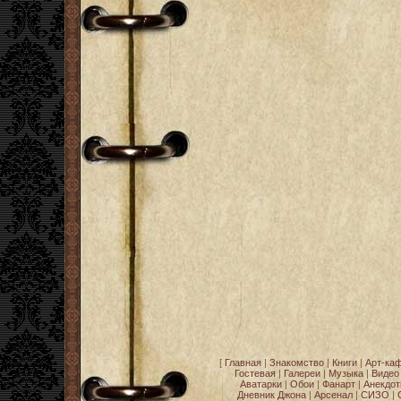
[
Главная
|
Знакомство
|
Книги
|
Арт-ка
Гостевая
|
Галереи
|
Музыка
|
Видео
Аватарки
|
Обои
|
Фанарт
|
Анекдо
Дневник Джона
|
Арсенал
|
СИЗО
|