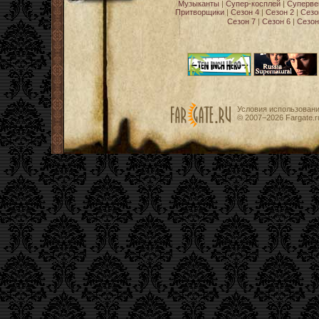
Музыканты
|
Супер-косплей
|
Суперве
Притворщики
|
Сезон 4
|
Сезон 2
|
Сезо
Сезон 7
|
Сезон 6
|
Сезон
Условия использован
© 2007−2026
Fargate.r