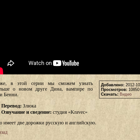
же, в этой серии мы сможем узнать
Добавлено:
2012-10
льше о новом друге Дина, вампире по
Просмотров:
1085
и Бенни.
Скачать:
Видео
Перевод:
Злюка
Озвучание и сведение:
студия «Kravec»
о имеет две дорожки русскую и английскую.
зад