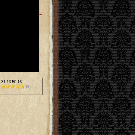
-31 13:50:16
0
(4)