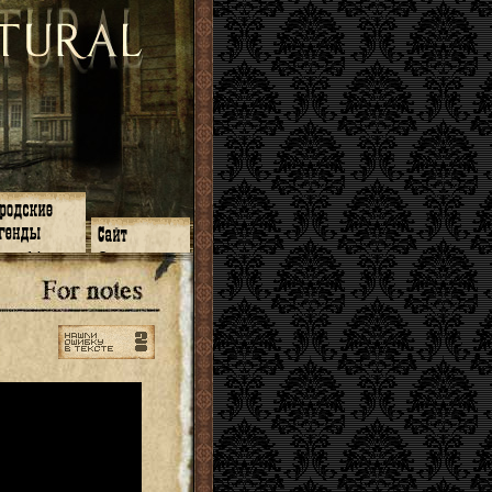
зон 14
О нас
зон 13
ЧаВо
зон 11
Поиск
зон 12
Ссылки
зон 10
Карта сайта
зон 9
зон 8
зон 7
зон 6
зон 5
⇐ ⇐