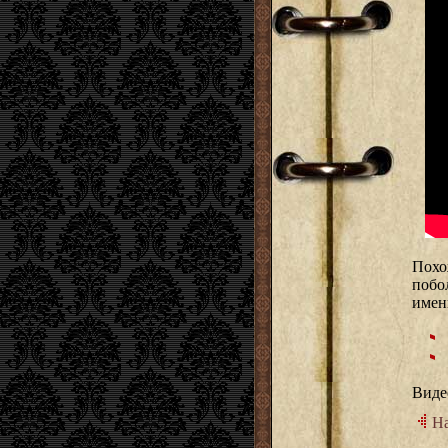
Похо
побо
имен
Виде
На