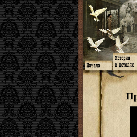
Главная
Книги
Программа
Галереи
Гимн
Музыка
Форум
Видео
twitter
Субтитры
Пр
Facebook
Заметки
ЖЖ
Мысли
Радио
Откровение
Гостевая
Истоки