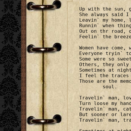
Up with the sun, g
She always said I 
Leavin` my home, l
Runnin` when thing
Out on thr road, o
Feelin` the breeze
Women have come, w
Everyone tryin` to
Some were so sweet
Others, they only 
Sometimes at night
I feel the traces 
Those are the mem
	soul.

Travelin` man, lov
Turn loose my hand
Travelin` man, cat
But sooner or lare
Travelin` man, tra