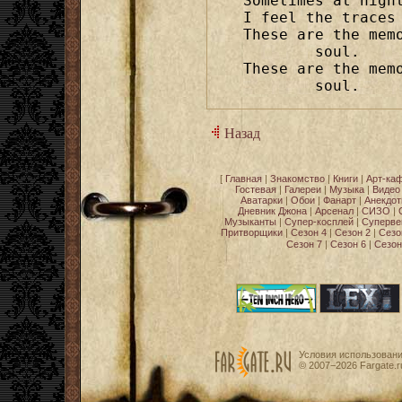
Sometimes at night
I feel the traces 
These are the mem
	soul.

These are the mem
	soul.
Назад
[
Главная
|
Знакомство
|
Книги
|
Арт-ка
Гостевая
|
Галереи
|
Музыка
|
Видео
Аватарки
|
Обои
|
Фанарт
|
Анекдо
Дневник Джона
|
Арсенал
|
СИЗО
|
Музыканты
|
Супер-косплей
|
Суперве
Притворщики
|
Сезон 4
|
Сезон 2
|
Сезо
Сезон 7
|
Сезон 6
|
Сезон
Условия использован
© 2007−2026
Fargate.r