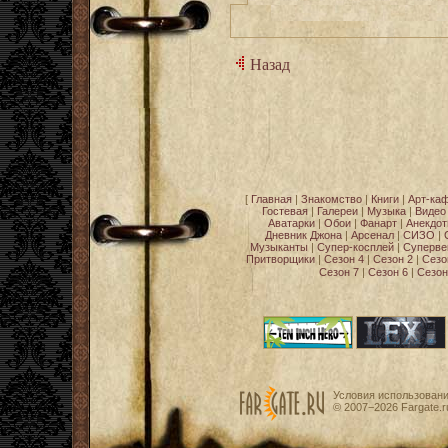
Назад
[
Главная
|
Знакомство
|
Книги
|
Арт-ка
Гостевая
|
Галереи
|
Музыка
|
Видео
Аватарки
|
Обои
|
Фанарт
|
Анекдо
Дневник Джона
|
Арсенал
|
СИЗО
|
Музыканты
|
Супер-косплей
|
Суперве
Притворщики
|
Сезон 4
|
Сезон 2
|
Сезо
Сезон 7
|
Сезон 6
|
Сезон
Условия использован
© 2007−2026
Fargate.r