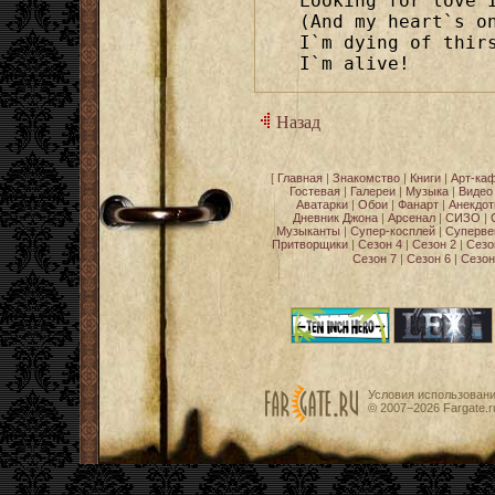
Looking for love I
(And my heart`s on
I`m dying of thirs
I`m alive! 
Назад
[
Главная
|
Знакомство
|
Книги
|
Арт-ка
Гостевая
|
Галереи
|
Музыка
|
Видео
Аватарки
|
Обои
|
Фанарт
|
Анекдо
Дневник Джона
|
Арсенал
|
СИЗО
|
Музыканты
|
Супер-косплей
|
Суперве
Притворщики
|
Сезон 4
|
Сезон 2
|
Сезо
Сезон 7
|
Сезон 6
|
Сезон
Условия использован
© 2007−2026
Fargate.r