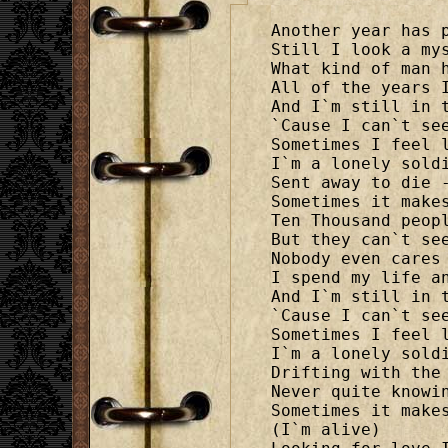
Another year has p
Still I look a mys
What kind of man h
All of the years I
And I`m still in t
`Cause I can`t see
Sometimes I feel l
I`m a lonely soldi
Sent away to die -
Sometimes it makes
Ten Thousand peopl
But they can`t see
Nobody even cares 
I spend my life an
And I`m still in t
`Cause I can`t see
Sometimes I feel l
I`m a lonely soldi
Drifting with the 
Never quite knowin
Sometimes it makes
(I`m alive)
