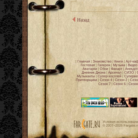
Назад
[
Главная
|
Знакомство
|
Книги
|
Арт-ка
Гостевая
|
Галереи
|
Музыка
|
Видео
Аватарки
|
Обои
|
Фанарт
|
Анекдо
Дневник Джона
|
Арсенал
|
СИЗО
|
Музыканты
|
Супер-косплей
|
Суперве
Притворщики
|
Сезон 4
|
Сезон 2
|
Сезо
Сезон 7
|
Сезон 6
|
Сезон
Условия использован
© 2007−2026
Fargate.r