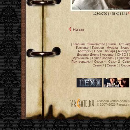
1280×720 | 448 Кб | 341
Назад
[
Главная
|
Знакомство
|
Книги
|
Арт-ка
Гостевая
|
Галереи
|
Музыка
|
Видео
Аватарки
|
Обои
|
Фанарт
|
Анекдо
Дневник Джона
|
Арсенал
|
СИЗО
|
Музыканты
|
Супер-косплей
|
Суперве
Притворщики
|
Сезон 4
|
Сезон 2
|
Сезо
Сезон 7
|
Сезон 6
|
Сезон
Условия использован
© 2007−2026
Fargate.r