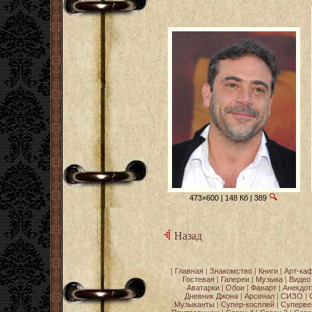
473×600 | 148 Кб | 389
Назад
[
Главная
|
Знакомство
|
Книги
|
Арт-ка
Гостевая
|
Галереи
|
Музыка
|
Видео
Аватарки
|
Обои
|
Фанарт
|
Анекдо
Дневник Джона
|
Арсенал
|
СИЗО
|
Музыканты
|
Супер-косплей
|
Суперве