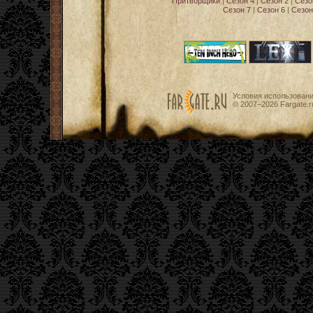
Притворщики
|
Сезон 4
|
Сезон 2
|
Сезо
Сезон 7
|
Сезон 6
|
Сезон
Условия использован
© 2007−2026
Fargate.r