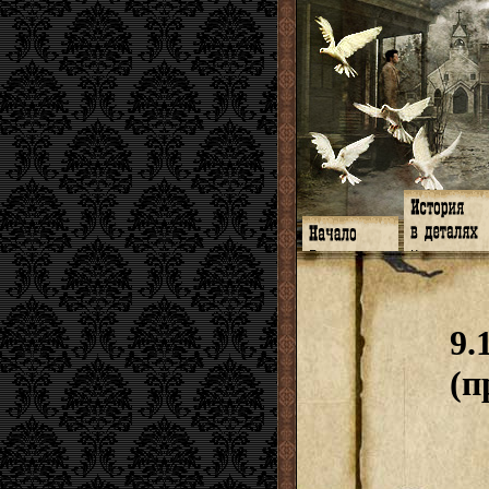
Главная
Книги
Программа
Галереи
Гимн
Музыка
Форум
Видео
twitter
Субтитры
9.
Facebook
Заметки
ЖЖ
Мысли
Радио
Откровение
(п
Гостевая
Истоки