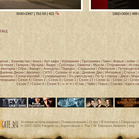
3000×1997 | 762 Кб | 421
1982×3000 | 489 
зад
авная
|
Знакомство
|
Книги
|
Арт-кафе
|
Игромания
|
Программа
|
Гимн
|
Форум
|
twitter
|
Гостевая
|
Галереи
|
Музыка
|
Видео
|
Субтитры
|
Заметки
|
Мысли
|
Откровение
|
Исток
Аватарки
|
Обои
|
Фанарт
|
Анекдоты
|
Передоз
|
Страшилки
|
Обитатели
|
Путеводител
Дневник Джона
|
Арсенал
|
СИЗО
|
Суперы от и до
|
Дневник Джо
|
Интервью
|
Статьи
|
зыканты
|
Супер-косплей
|
Супервещички
|
Оч.умел.ручки
|
По ту сторону
|
Джон
|
Мэр
творщики
|
Сезон 4
|
Сезон 2
|
Сезон 3
|
Сезон 1
|
Сезон 13
|
Сезон 11
|
Сезон 12
|
Сезон
Сезон 7
|
Сезон 6
|
Сезон 5
|
⇐ ⇐ ⇐
|
О нас
|
ЧаВо
|
Поиск
|
Ссылки
|
Карта са
Условия использования
|
Пожертвования
|
О нас
|
В Контакте
| Сверхъест
© 2007−2026
Fargate.ru
| Supernatural ©
The CW Television Network
|
eng