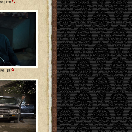
Кб | 120
Кб | 99