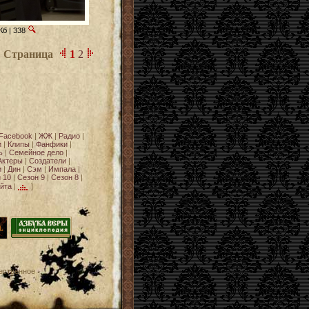
Кб | 338
Страница
1
2
Facebook
|
ЖЖ
|
Радио
|
и
|
Клипы
|
Фанфики
|
ь
|
Семейное дело
|
Актеры
|
Создатели
|
и
|
Дин
|
Сэм
|
Импала
|
 10
|
Сезон 9
|
Сезон 8
|
йта
|
]
ественное