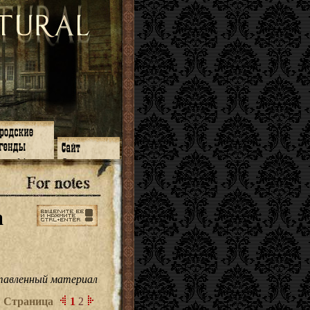
зон 14
О нас
зон 13
ЧаВо
зон 11
Поиск
зон 12
Ссылки
зон 10
Карта сайта
а
зон 9
зон 8
зон 7
зон 6
зон 5
⇐ ⇐
ставленный материал
Страница
1
2