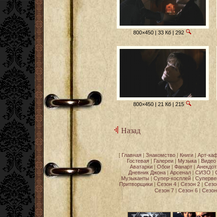
800×450 | 33 Кб | 292
800×450 | 21 Кб | 215
Назад
[
Главная
|
Знакомство
|
Книги
|
Арт-ка
Гостевая
|
Галереи
|
Музыка
|
Видео
Аватарки
|
Обои
|
Фанарт
|
Анекдо
Дневник Джона
|
Арсенал
|
СИЗО
|
Музыканты
|
Супер-косплей
|
Суперве
Притворщики
|
Сезон 4
|
Сезон 2
|
Сезо
Сезон 7
|
Сезон 6
|
Сезон