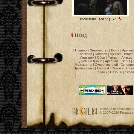
1920×1080 | 120 Кб | 178
Назад
[
Главная
|
Знакомство
|
Книги
|
Арт-ка
Гостевая
|
Галереи
|
Музыка
|
Видео
Аватарки
|
Обои
|
Фанарт
|
Анекдо
Дневник Джона
|
Арсенал
|
СИЗО
|
Музыканты
|
Супер-косплей
|
Суперве
Притворщики
|
Сезон 4
|
Сезон 2
|
Сезо
Сезон 7
|
Сезон 6
|
Сезон
Условия использован
© 2007−2026
Fargate.r