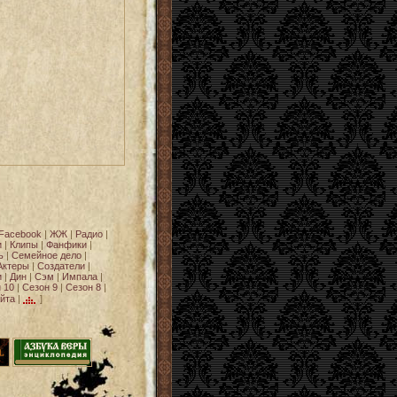
Facebook
|
ЖЖ
|
Радио
|
и
|
Клипы
|
Фанфики
|
ь
|
Семейное дело
|
Актеры
|
Создатели
|
и
|
Дин
|
Сэм
|
Импала
|
 10
|
Сезон 9
|
Сезон 8
|
йта
|
]