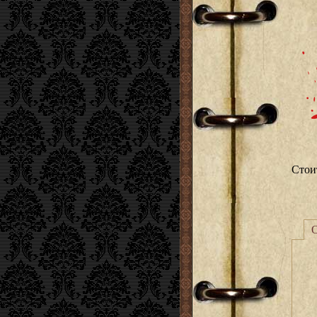
Стои
О