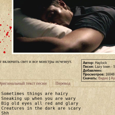
т включить свет и все монстры исчезнут.
Автор:
Haylock
Песня:
Lazy town - 
Добавлено:
Просмотров:
1604
Скачать:
Видео
|
Ау
ригинальный текст песни
Перевод
Sometimes things are hairy 

Sneaking up when you are wary 

Big old eyes all red and glary 

Creatures in the dark are scary 

Shh 
