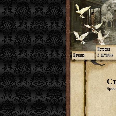
Главная
Книги
Программа
Галереи
Гимн
Музыка
Форум
Видео
twitter
Субтитры
С
Facebook
Заметки
ЖЖ
Мысли
Радио
Откровение
Spoo
Гостевая
Истоки