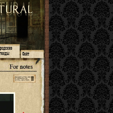
зон 14
О нас
зон 13
ЧаВо
зон 11
Поиск
зон 12
Ссылки
зон 10
Карта сайта
зон 9
зон 8
зон 7
зон 6
зон 5
⇐ ⇐