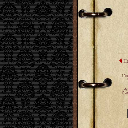
На
[
Гл
Му
При