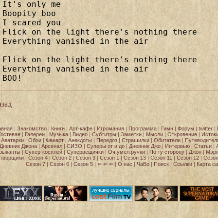
It's only me 

Boopity boo 

I scared you 

Flick on the light there's nothing there 

Everything vanished in the air 

Flick on the light there's nothing there 

Everything vanished in the air 

BOO!
зад
авная
|
Знакомство
|
Книги
|
Арт-кафе
|
Игромания
|
Программа
|
Гимн
|
Форум
|
twitter
|
Гостевая
|
Галереи
|
Музыка
|
Видео
|
Субтитры
|
Заметки
|
Мысли
|
Откровение
|
Исток
Аватарки
|
Обои
|
Фанарт
|
Анекдоты
|
Передоз
|
Страшилки
|
Обитатели
|
Путеводител
Дневник Джона
|
Арсенал
|
СИЗО
|
Суперы от и до
|
Дневник Джо
|
Интервью
|
Статьи
|
зыканты
|
Супер-косплей
|
Супервещички
|
Оч.умел.ручки
|
По ту сторону
|
Джон
|
Мэр
творщики
|
Сезон 4
|
Сезон 2
|
Сезон 3
|
Сезон 1
|
Сезон 13
|
Сезон 11
|
Сезон 12
|
Сезон
Сезон 7
|
Сезон 6
|
Сезон 5
|
⇐ ⇐ ⇐
|
О нас
|
ЧаВо
|
Поиск
|
Ссылки
|
Карта са