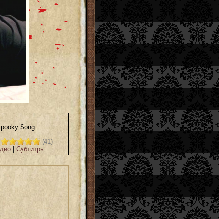
Spooky Song
8
(41)
дио
|
Субтитры