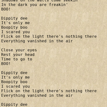
Shadows on the walls come seekin' 

In the dark you are freakin' 

BOO! 

Dippity dee 

It's only me 

Boopity boo 

I scared you 

Flick on the light there's nothing there 

Everything vanished in the air 

Close your eyes 

Rest your head 

Time to go to 

BOO! 

Dippity dee 

It's only me 

Boopity boo 

I scared you 

Flick on the light there's nothing there 

Everything vanished in the air 

Dippity dee 
