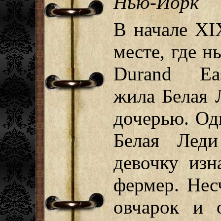
Нью-Йорк
В начале XI
месте, где н
Durand Ea
жила Белая 
дочерью. Од
Белая Леди
девочку изн
фермер. Нес
овчарок и 