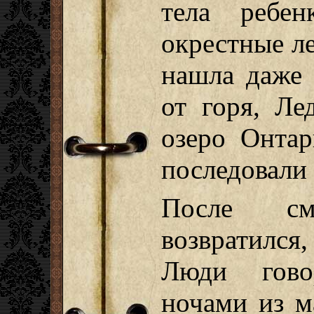
тела ребе
окрестные ле
нашла даже 
от горя, Ле
озеро Онтар
последовали
После см
возвратился
Люди гово
ночами из м