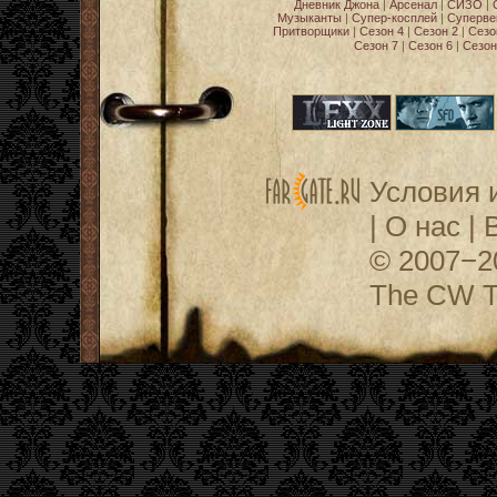
Дневник Джона
|
Арсенал
|
СИЗО
|
Музыканты
|
Супер-косплей
|
Суперве
Притворщики
|
Сезон 4
|
Сезон 2
|
Сезо
Сезон 7
|
Сезон 6
|
Сезон
Условия 
|
О нас
|
© 2007−
The CW Te