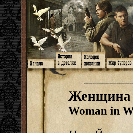
Главная
Книги
Арт-кафе
Знакомство
Программа
Галереи
Игромания
Обитатели
Гимн
Музыка
Клипы
Путеводитель
Форум
Видео
Фанфики
Семейное де
twitter
Субтитры
Аватарки
Дневник Джон
Женщина 
Facebook
Заметки
Обои
Арсенал
ЖЖ
Мысли
Фанарт
СИЗО
Радио
Откровение
Анекдоты
Суперы от и д
Гостевая
Истоки
Передоз
Дневник Джо
Woman in W
Страшилки