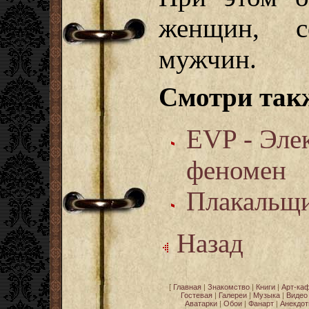
женщин, с
мужчин.
Смотри так
EVP - Эле
феномен
Плакальщ
Назад
[
Главная
|
Знакомство
|
Книги
|
Арт-ка
Гостевая
|
Галереи
|
Музыка
|
Видео
Аватарки
|
Обои
|
Фанарт
|
Анекдо