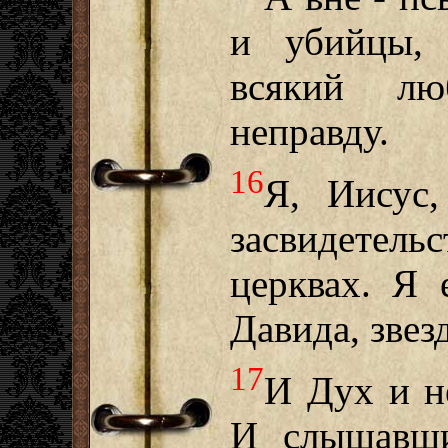
и убийцы, 
всякий л
неправду.
16
Я, Иисус,
засвидетел
церквах. Я 
Давида, звез
17
И Дух и н
И слышавши