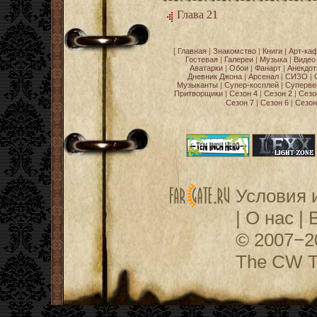
Глава 21
[
Главная
|
Знакомство
|
Книги
|
Арт-ка
Гостевая
|
Галереи
|
Музыка
|
Видео
Аватарки
|
Обои
|
Фанарт
|
Анекдо
Дневник Джона
|
Арсенал
|
СИЗО
|
Музыканты
|
Супер-косплей
|
Суперве
Притворщики
|
Сезон 4
|
Сезон 2
|
Сезо
Сезон 7
|
Сезон 6
|
Сезон
Условия 
|
О нас
|
© 2007−
The CW Te