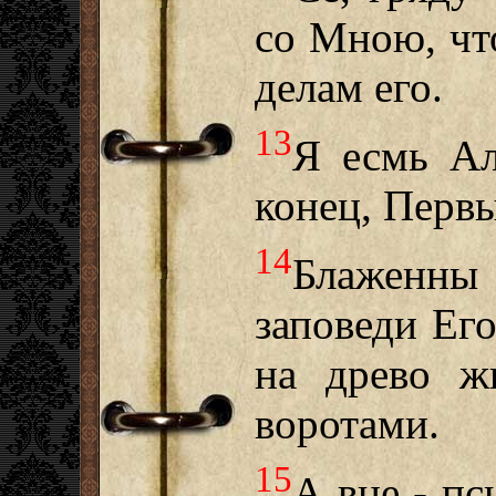
со Мною, чт
делам его.
13
Я есмь Ал
конец, Перв
14
Блаженны 
заповеди Ег
на древо ж
воротами.
15
А вне - пс