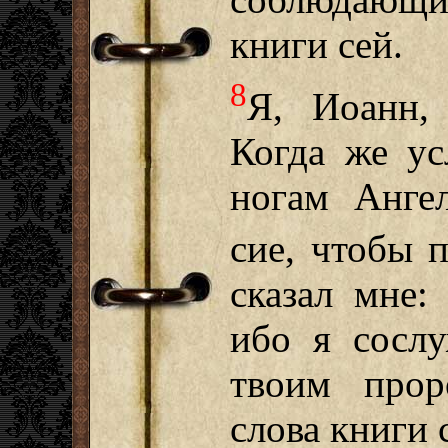
книги сей.
8
Я, Иоанн,
Когда же ус
ногам Анге
сие, чтобы 
сказал мне:
ибо я сослу
твоим про
слова книги 