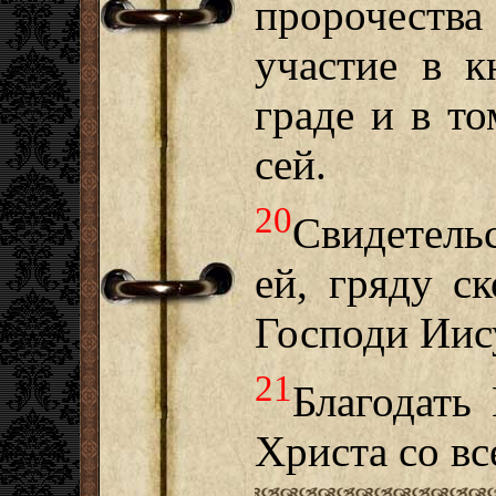
пророчества 
участие в к
граде и в то
сей.
20
Свидетель
ей, гряду с
Господи Иис
21
Благодать
Христа со вс