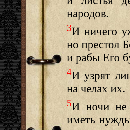
и листья д
народов.
3
И ничего у
но престол Б
и рабы Его б
4
И узрят ли
на челах их.
5
И ночи не 
иметь нужды