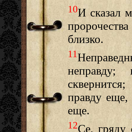
10
И сказал м
пророчества
близко.
11
Неправед
неправду;
сквернится
правду еще,
еще.
12
Се, гряду