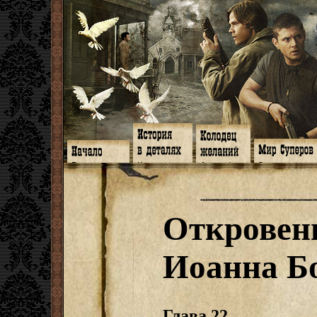
Главная
Книги
Арт-кафе
Знакомство
Программа
Галереи
Игромания
Обитатели
Гимн
Музыка
Клипы
Путеводитель
Форум
Видео
Фанфики
Семейное де
twitter
Субтитры
Аватарки
Дневник Джон
Откровен
Facebook
Заметки
Обои
Арсенал
ЖЖ
Мысли
Фанарт
СИЗО
Радио
Откровение
Анекдоты
Суперы от и д
Гостевая
Истоки
Передоз
Дневник Джо
Иоанна Б
Страшилки
Глава 22