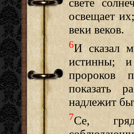
свете солне
освещает их;
веки веков.
6
И сказал м
истинны; и
пророков п
показать р
надлежит быт
7
Се, гря
соблюдающи