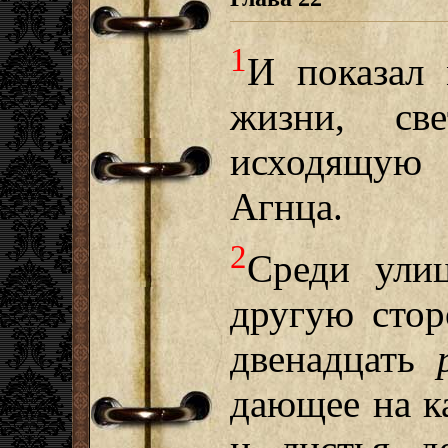
1
И показал
жизни, све
исходящую
Агнца.
2
Среди ули
другую стор
двенадцать
дающее на к