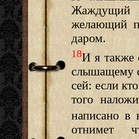
Жаждущий 
желающий п
даром.
18
И я также
слышащему с
сей: если кт
того наложи
написано в 
отнимет 