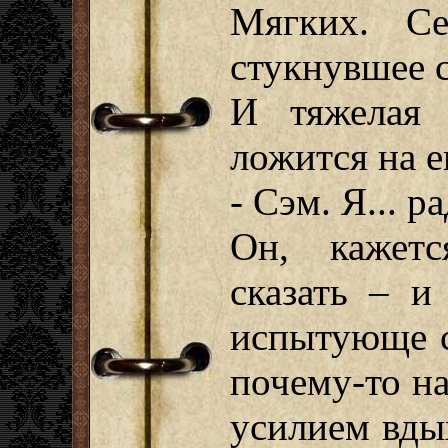
Мягких. Се
стукнувшее с
И тяжелая 
ложится на е
- Сэм. Я... р
Он, кажетс
сказать – и
испытующе с
почему-то на
усилием вды