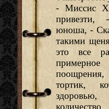
- Миссис Х
привезти, 
юноша, - Ска
такими щеня
это все р
примерное 
поощрения,
тортик, к
здоровью,
количест