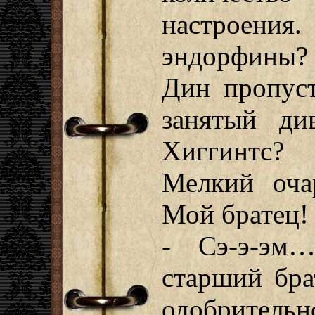
настроени
эндорфины?
Дин пропус
занятый ди
Хиггинтс?
Мелкий оча
Мой братец!
- Сэ-э-эм
старший бра
одобритель