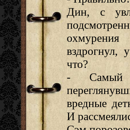
Дин, с увл
подсмотре
охмурени
вздрогнул, 
что?
- Самый
переглянув
вредные дет
И рассмеялис
Сэм порозове