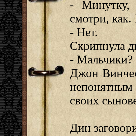
- Минутку, 
смотри, как.
- Нет.
Скрипнула д
- Мальчики?
Джон Винчес
непонятным 
своих сынов
Дин заговор