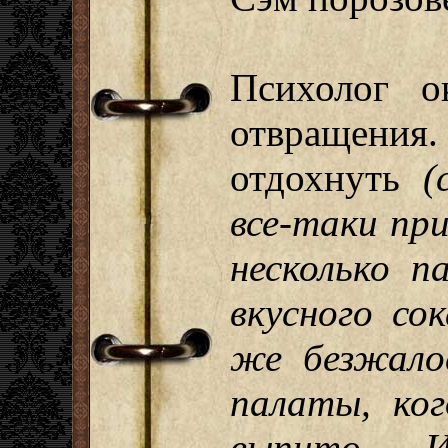
Психолог о
отвращения.
отдохнуть
(
все-таки пр
несколько п
вкусного со
же безжалос
палаты, ког
выпито... 