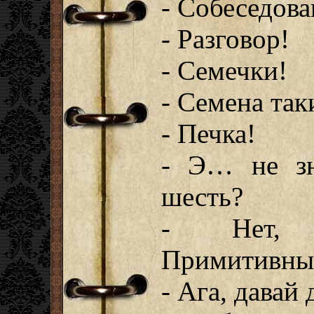
- Собеседова
- Разговор!
- Семечки!
- Семена таки
- Печка!
- Э… не зн
шесть?
- Нет, э
Примитивны
- Ага, давай