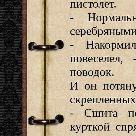
пистолет.
- Нормаль
серебряными
- Накорми
повеселел,
поводок.
И он потяну
скрепленных
- Сшита п
курткой спр