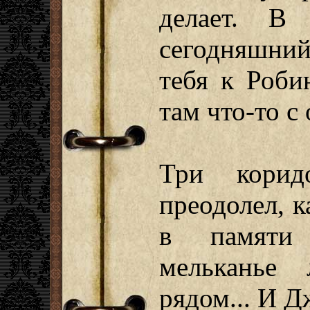
делает. В 
сегодняшни
тебя к Роби
там что-то 
Три корид
преодолел, к
в памяти 
мельканье
рядом... И Д