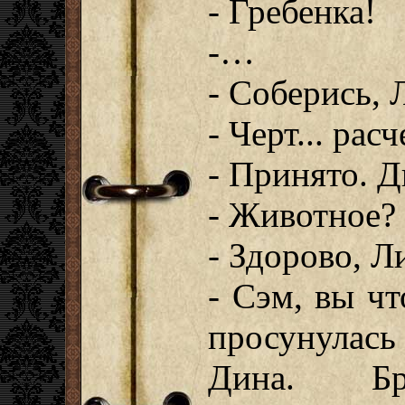
- Гребенка!
-…
- Соберись,
- Черт... расч
- Принято. Д
- Животное?
- Здорово, Ли
- Сэм, вы чт
просунулас
Дина. Б