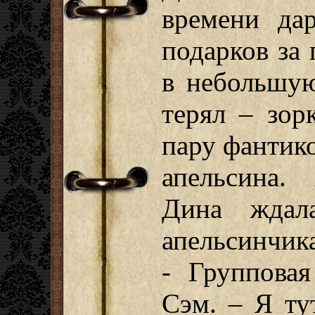
времени да
подарков за 
в небольшую
терял – зор
пару фантико
апельсина.
Дина ждал
апельсинчи
- Групповая
Сэм. – Я тут