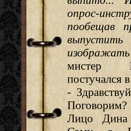
опрос-инст
пообещав п
выпустить 
изображать
мистер Р
постучался в
- Здравству
Поговорим?
Лицо Дина 