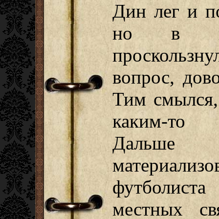
Дин лег и п
но в пал
проскольз
вопрос, дов
Тим смылся,
каким-то 
Дальш
материал
футболиста
местных св