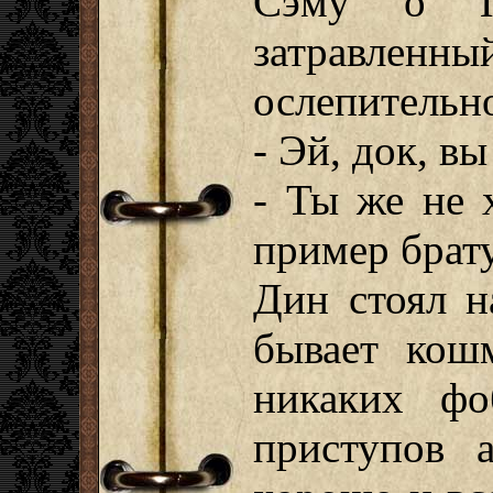
Сэму о П
затравле
ослепитель
- Эй, док, в
- Ты же не 
пример брат
Дин стоял н
бывает кошм
никаких фо
приступов 