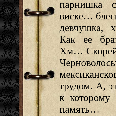
парнишка 
виске… блес
девчушка, х
Как ее бра
Хм… Скорей,
Черново
мексиканско
трудом. А, э
к которому 
память…