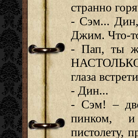
странно горя
- Сэм... Дин
Джим. Что-т
- Пап, ты ж
НАСТОЛЬКО
глаза встрет
- Дин...
- Сэм! – дв
пинком, и
пистолету, п