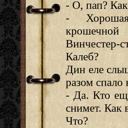
- О, пап? Как
- Хороша
крошечно
Винчестер-
Калеб?
Дин еле слы
разом спало
- Да. Кто ещ
снимет. Как 
Что?