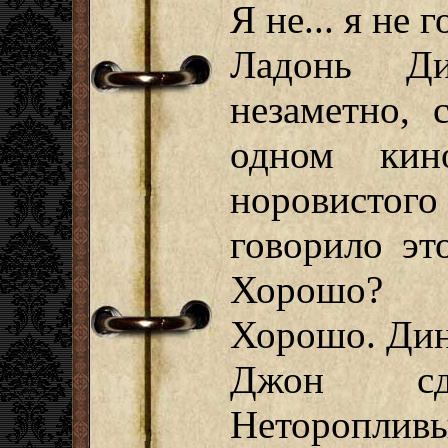
Я не... я не 
Ладонь Ди
незаметно, 
одном кин
норовистого 
говорило эт
Хорошо?
Хорошо. Ди
Джон сд
Неторопл