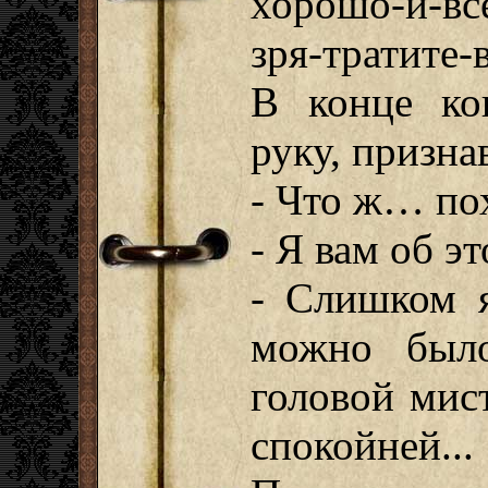
хорошо-и-вс
зря-тратите-
В конце ко
руку, призна
- Что ж… пох
- Я вам об э
- Слишком я
можно было
головой мист
спокойней