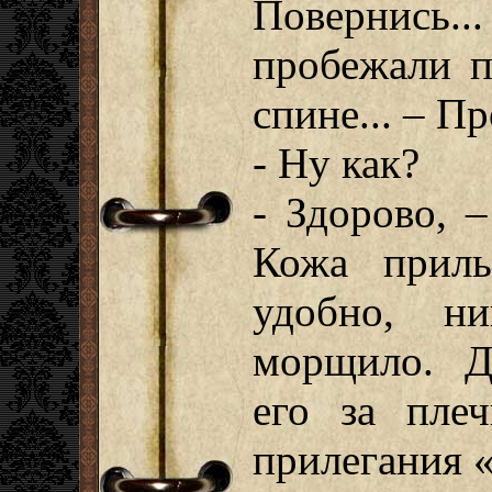
Повернись...
пробежали п
спине... – Пр
- Ну как?
- Здорово, 
Кожа приль
удобно, н
морщило. Д
его за плеч
прилегания 