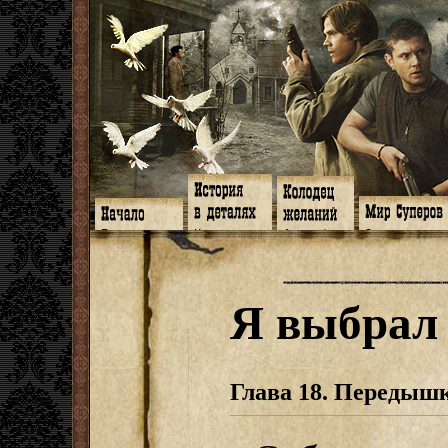
Главная
Книги
Арт-кафе
Знакомство
Программа
Галереи
Игромания
Обитатели
Гимн
Музыка
Клипы
Путеводитель
Форум
Видео
Фанфики
Семейное де
twitter
Субтитры
Аватарки
Дневник Джон
Я выбрал
Facebook
Заметки
Обои
Арсенал
ЖЖ
Мысли
Фанарт
СИЗО
Радио
Откровение
Анекдоты
Суперы от и д
Гостевая
Истоки
Передоз
Дневник Джо
Страшилки
Глава 18. Передыш