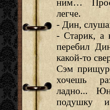
ним… Прос
легче.
- Дин, слушай
- Старик, а
перебил Дин
какой-то све
Сэм прищури
хочешь ра
ладно... Ю
подушку и