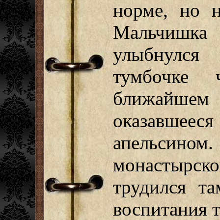
норме, но н
Мальчишк
улыбнулся 
тумбочке 
ближайш
оказавше
апельсином.
монастырск
трудился т
воспитания 