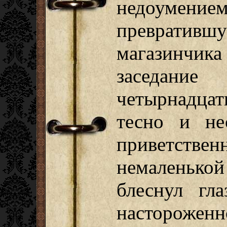
недоумени
превратив
магазинчика 
заседани
четырнадца
тесно и не
приветств
немаленько
блеснул гл
насторожен