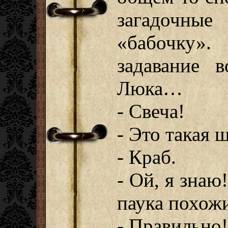
загадочн
«бабочку»
задавание 
Люка…
- Свеча!
- Это такая 
- Краб.
- Ой, я знаю
паука похож
- Правильно