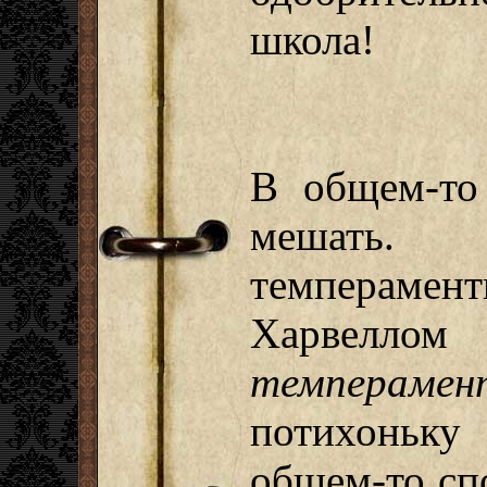
школа!
В общем-то
мешать
темперамент
Харвелло
темперамен
потихоньк
общем-то сп