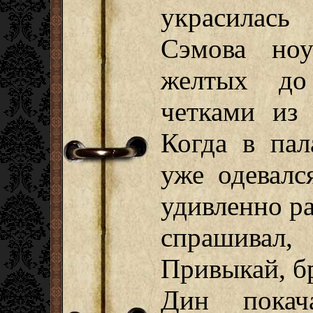
украсилас
Сэмова ноу
желтых до
четками из 
Когда в пал
уже одевалс
удивленно р
спрашивал
Привыкай, б
Дин покач