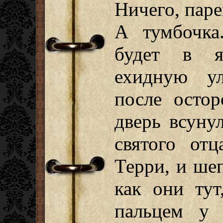
Ничего, паре
А тумбочка
будет в я
ехидную ул
после остор
дверь всуну
святого от
Терри, и ше
как они тут
пальцем у 