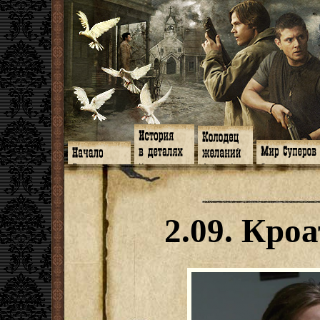
Главная
Книги
Арт-кафе
Знакомство
Программа
Галереи
Игромания
Обитатели
Гимн
Музыка
Клипы
Путеводитель
Форум
Видео
Фанфики
Семейное де
twitter
Субтитры
Аватарки
Дневник Джон
2.09. Кро
Facebook
Заметки
Обои
Арсенал
ЖЖ
Мысли
Фанарт
СИЗО
Радио
Откровение
Анекдоты
Суперы от и д
Гостевая
Истоки
Передоз
Дневник Джо
Страшилки