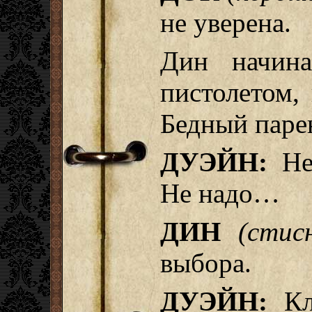
не уверена.
Дин начина
пистолетом,
Бедный парен
ДУЭЙН:
Нет
Не надо…
ДИН
(стис
выбора.
ДУЭЙН:
Кля