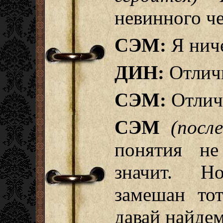
невинного ч
СЭМ:
Я ниче
ДИН:
Отлич
СЭМ:
Отлич
СЭМ
(посл
понятия не
значит. Н
замешан тот
давай найдем