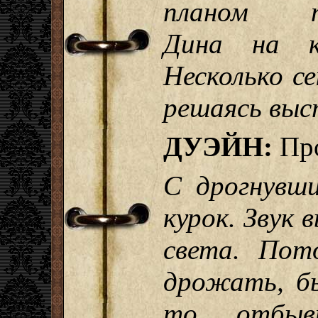
планом п
Дина на ку
Несколько се
решаясь выс
ДУЭЙН:
Пр
С дрогнувш
курок. Звук 
света. Пот
дрожать, б
то отбывк