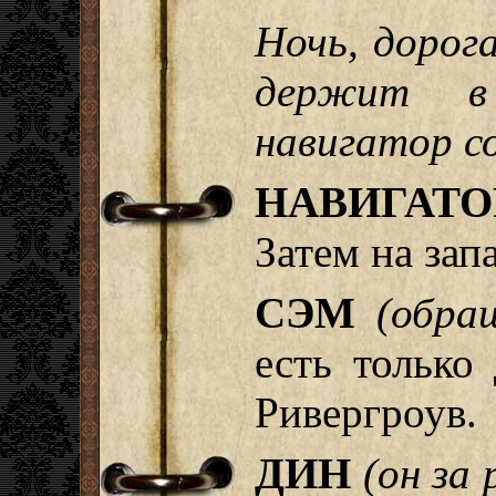
Ночь, дорог
держит в 
навигатор с
НАВИГАТО
Затем на зап
СЭМ
(обра
есть только
Ривергроув.
ДИН
(он за 