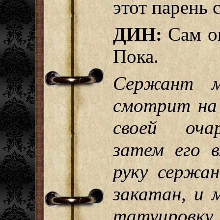
этот парень 
ДИН:
Сам он
Пока.
Сержант м
смотрит на 
своей очар
затем его в
руку сержан
закатан, и 
татуировку