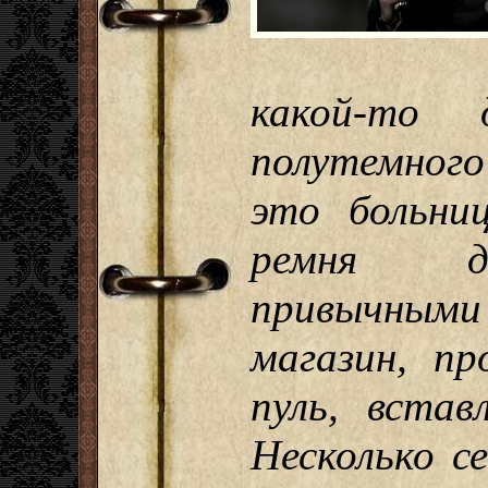
какой-то 
полутемного
это больни
ремня дж
привычными
магазин, пр
пуль, встав
Несколько с