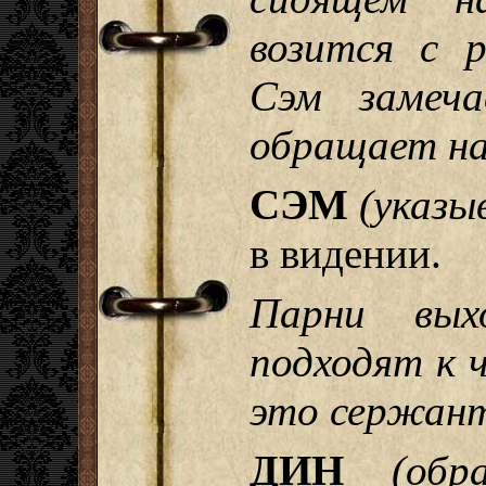
возится с 
Сэм замеча
обращает на
СЭМ
(указы
в видении.
Парни вы
подходят к 
это сержант
ДИН
(об