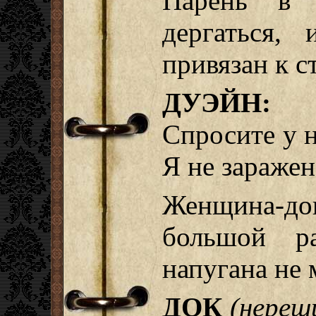
Парень в 
дергаться,
привязан к ст
ДУЭЙН:
Не
Спросите у н
Я не заражен
Женщина-док
большой ра
напугана не 
ДОК
(нереш