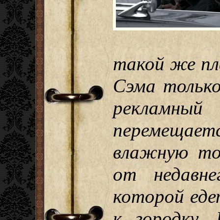
такой же пл
Сэма только
рекламн
перемещае
влажную то
от недавне
которой еде
к городку. 