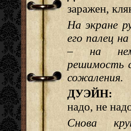
заражен, кля
На экране р
его палец на
– на нем
решимость 
сожаления.
ДУЭЙН:
надо, не надо
Снова кру