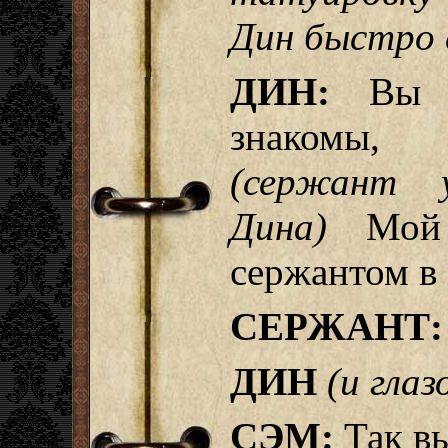
Дин быстро 
ДИН:
Вы с
знакомы,
(сержант у
Дина)
Мой 
сержантом в 
СЕРЖАНТ:
ДИН
(и глаз
СЭМ:
Так в