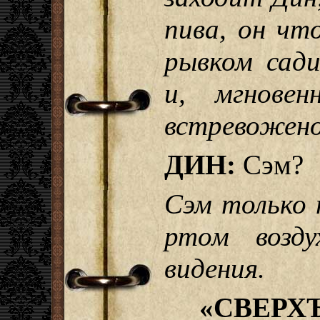
пива, он чт
рывком сади
и, мгновен
встревожено
ДИН:
Сэм?
Сэм только
ртом возду
видения.
«СВЕРХ