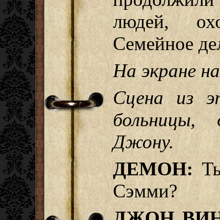
людей, ох
Семейное де
На экране н
Сцена из эп
больницы,
Джону.
ДЕМОН:
Ты
Сэмми?
ДЖОН ВИН