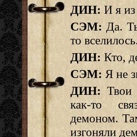
ДИН:
И я из
СЭМ:
Да. Ты
то вселилось
ДИН:
Кто, д
СЭМ:
Я не з
ДИН:
Твои 
как-то св
демоном. Т
изгоняли де