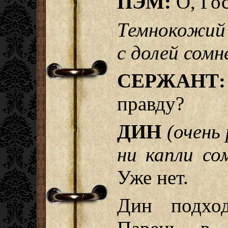
ПЭМ:
О, Го
Темнокожий
с долей сом
СЕРЖАНТ:
правду?
ДИН
(очень
ни капли со
Уже нет.
Дин подхо