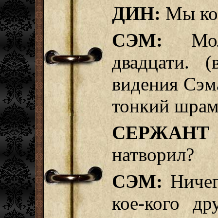
ДИН:
Мы кое
СЭМ:
Моло
двадцати. (
видения Сэм
тонкий шрам 
СЕРЖАНТ
натворил?
СЭМ:
Ничег
кое-кого др