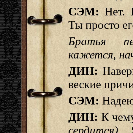
СЭМ:
Нет. 
Ты просто ег
Братья пе
кажется, на
ДИН:
Наверн
веские прич
СЭМ:
Надеюс
ДИН:
К чем
сердится)
Я