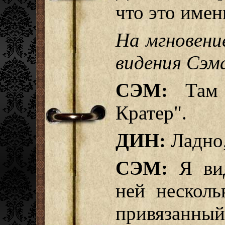
что это имен
На мгновени
видения Сэма
СЭМ:
Там в
Кратер".
ДИН:
Ладно,
СЭМ:
Я вид
ней несколь
привязанный 