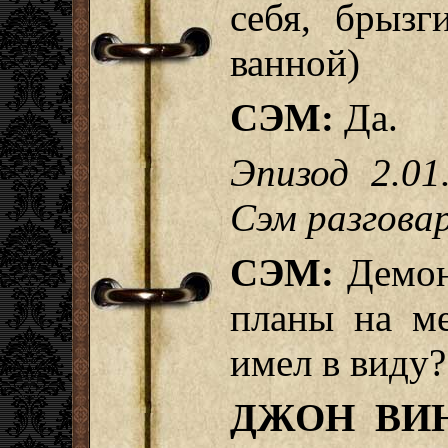
себя, брызг
ванной)
СЭМ:
Да.
Эпизод 2.01
Сэм разгова
СЭМ:
Демон 
планы на ме
имел в виду?
ДЖОН ВИН