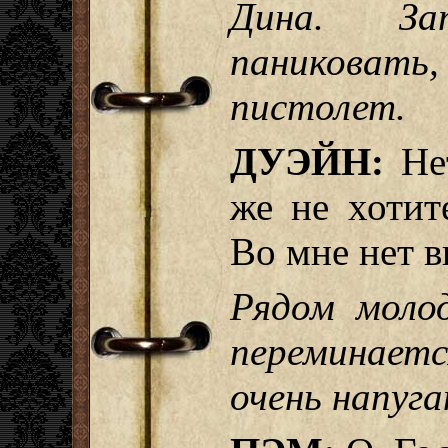
Дина. За
паниковать
пистолет.
ДУЭЙН:
Нет
же не хотите
Во мне нет в
Рядом моло
переминаетс
очень напуга