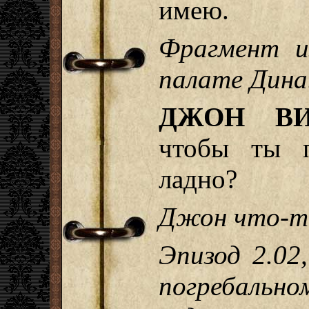
имею.
Фрагмент и
палате Дина
ДЖОН ВИ
чтобы ты п
ладно?
Джон что-то
Эпизод 2.02
погребально