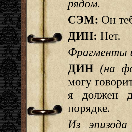
рядом.
СЭМ:
Он теб
ДИН:
Нет.
Фрагменты и
ДИН
(на ф
могу говорит
я должен д
порядке.
Из эпизода