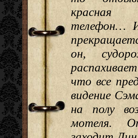
красная 
телефон… И
прекращаетс
он, судоро
распахивае
что все пре
видение Сэм
на полу во
мотеля. О
заходит Дин,