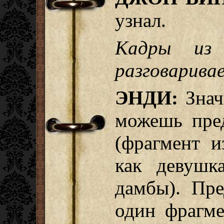
узнал.
Кадры из 
разговарива
ЭНДИ:
Значи
можешь пред
(фрагмент и
как девушк
дамбы). Пре
один фрагме