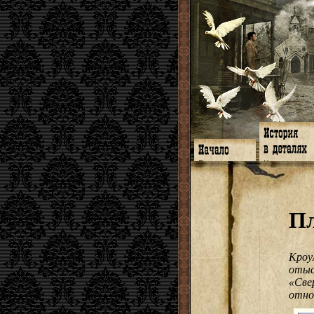
Главная
Книги
Программа
Галереи
Гимн
Музыка
Форум
Видео
twitter
Субтитры
Пл
Facebook
Заметки
ЖЖ
Мысли
Радио
Откровение
Гостевая
Истоки
Кроу
отыс
«Све
отно