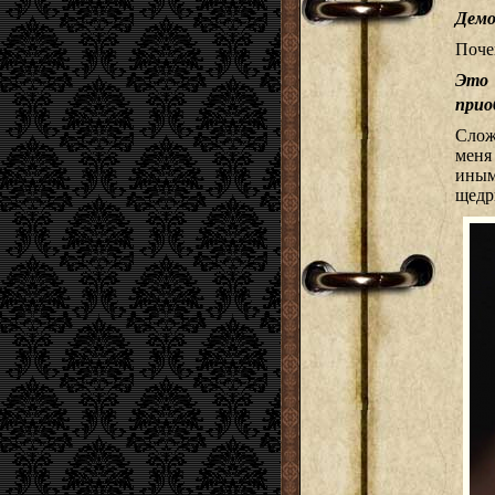
Демо
Поче
Это 
прио
Слож
меня
иным
щедр