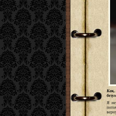
Как,
безу
Я не
потом
верну