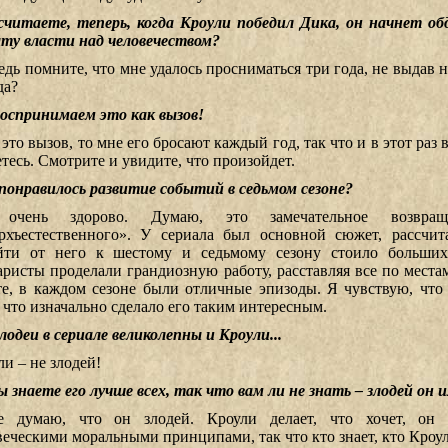
считаете, теперь, когда Кроули победил Дика, он начнет о
ату власти над человечеством?
едь помните, что мне удалось просниматься три года, не выдав 
да?
оспринимаем это как вызов!
это вызов, то мне его бросают каждый год, так что и в этот раз 
тесь. Смотрите и увидите, что произойдет.
понравилось развитие событий в седьмом сезоне?
 очень здорово. Думаю, это замечательное возвра
рхъестественного». У сериала был основной сюжет, рассчит
йти от него к шестому и седьмому сезону стоило больших
аристы проделали грандиозную работу, расставляя все по местам
те, в каждом сезоне были отличные эпизоды. Я чувствую, что
, что изначально сделало его таким интересным.
злодеи в сериале великолепны и Кроули...
ли – не злодей!
вы знаете его лучше всех, так что вам ли не знать – злодей он 
 думаю, что он злодей. Кроули делает, что хочет, он н
веческими моральными принципами, так что кто знает, кто Кроул