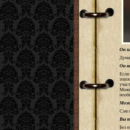
Он и
Дума
Он в
Если
эпиз
учас
Можн
необ
Може
Сэм 
Вы т
Без н