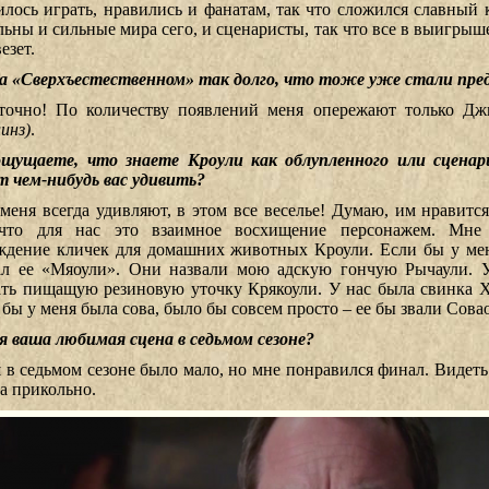
илось играть, нравились и фанатам, так что сложился славный 
льны и сильные мира сего, и сценаристы, так что все в выигрыш
езет.
а «Сверхъестественном» так долго, что тоже уже стали пр
точно! По количеству появлений меня опережают только Д
инз)
.
щущаете, что знаете Кроули как облупленного или сценар
т чем-нибудь вас удивить?
меня всегда удивляют, в этом все веселье! Думаю, им нравится
что для нас это взаимное восхищение персонажем. Мне
ждение кличек для домашних животных Кроули. Если бы у мен
ал ее «Мяоули». Они назвали мою адскую гончую Рычаули. У
ать пищащую резиновую уточку Крякоули. У нас была свинка Х
 бы у меня была сова, было бы совсем просто – ее бы звали Сова
я ваша любимая сцена в седьмом сезоне?
 в седьмом сезоне было мало, но мне понравился финал. Видеть
да прикольно.