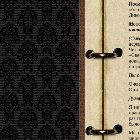
Посм
обст
Дико
Може
пяти
(Сме
дере
Чист
«Све
дока
потр
Вы с
Очен
Они 
Дума
Я не
правд
раз 
было 
Мы с
мног