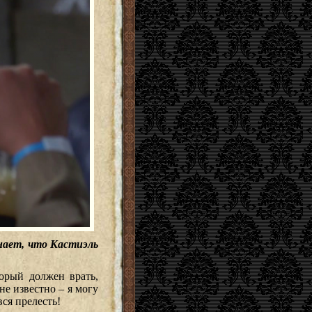
нает, что Кастиэль
торый должен врать,
не известно – я могу
вся прелесть!