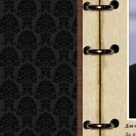
Для 
Да, в