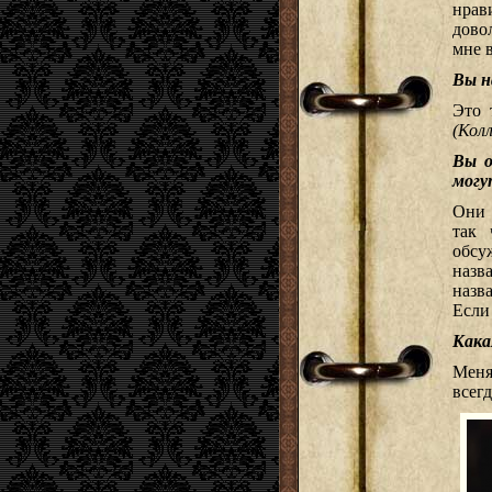
нрав
дово
мне в
Вы н
Это 
(Колл
Вы о
могу
Они 
так 
обсу
назв
назв
Если
Кака
Меня
всег