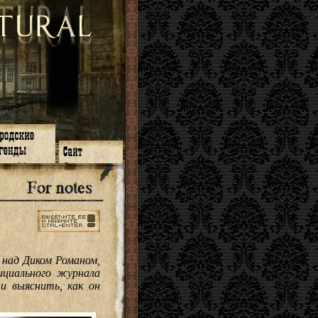
зон 14
О нас
зон 13
ЧаВо
зон 11
Поиск
зон 12
Ссылки
зон 10
Карта сайта
зон 9
зон 8
зон 7
зон 6
 над Диком Романом,
зон 5
циального журнала
⇐ ⇐
и выяснить, как он