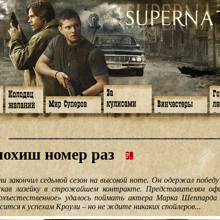
Арт-кафе
Знакомство
Интервью
Джон
Се
Игромания
Обитатели
Статьи
Мэри
Се
Клипы
Путеводитель
Актеры
Дин
Се
Фанфики
Семейное дело
Создатели
Сэм
Се
Аватарки
Дневник Джона
Музыканты
Импала
Се
охиш номер раз
Обои
Арсенал
Супер-косплей
Притворщики
Се
Фанарт
СИЗО
Супервещички
Сезон 4
Се
Анекдоты
Суперы от и до
Оч.умел.ручки
Сезон 2
Се
Передоз
Дневник Джо
По ту сторону
Сезон 3
Се
ли закончил седьмой сезон на высокой ноте. Он одержал победу
Страшилки
Сезон 1
Се
кав лазейку в строжайшем контракте. Представителям офи
⇐ 
рхъестественное» удалось поймать актера Марка Шеппарда 
сится к успехам Кроули – но не ждите никаких спойлеров...