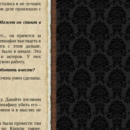
стались в не лучших
ом деле произошло с
 Может он стоит в
... он прячется за
Левиафан выглядеть в
ть с этим дальше.
 было в начале. Это
в и актеров. У них
свою работу.
работать вместе?
очень умно сделаны.
у. Давайте взглянем
евиафану убить его –
 меня и в мыслях не
ы были провести там
 но Кроули умнее.