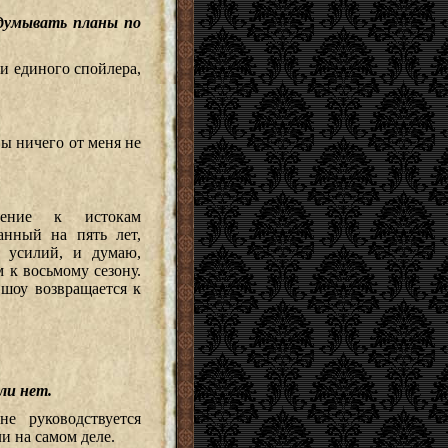
бдумывать планы по
ни единого спойлера,
вы ничего от меня не
щение к истокам
анный на пять лет,
 усилий, и думаю,
 к восьмому сезону.
 шоу возвращается к
или нет.
е руководствуется
и на самом деле.