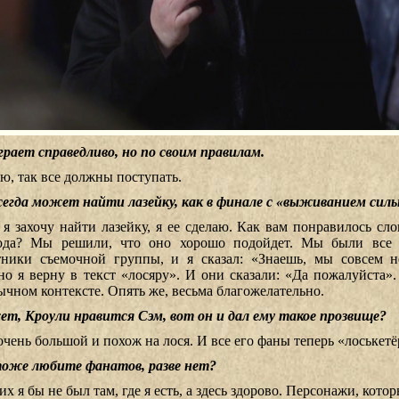
грает справедливо, но по своим правилам.
ю, так все должны поступать.
сегда может найти лазейку, как в финале с «выживанием силь
 я захочу найти лазейку, я ее сделаю. Как вам понравилось сло
ода? Мы решили, что оно хорошо подойдет. Мы были все 
тники съемочной группы, и я сказал: «Знаешь, мы совсем н
о я верну в текст «лосяру». И они сказали: «Да пожалуйста».
ычном контексте. Опять же, весьма благожелательно.
т, Кроули нравится Сэм, вот он и дал ему такое прозвище?
очень большой и похож на лося. И все его фаны теперь «лоськетё
оже любите фанатов, разве нет?
их я бы не был там, где я есть, а здесь здорово. Персонажи, кот