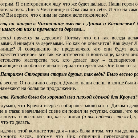
отрим. Я с нетерпением жду, что же будет дальше. Наши герои о
оятельствах. Дин в Чистилище и Сэм сам по себе. И что на сам
м? Вы верите, что с ним на самом деле покончено?
т, он заперт в Чистилище вместе с Дином и Кастиелем?
 шагах от них и прячется за деревом...
ется)
прячется за деревом? Потому что он так всегда делает
вьями. Левиафан за деревьями. Но как он объявится? Как будет 
илище? Я совершенно не представляю, что они будут дела
рхъестественное» все так же интересно и волнующе, каким оно
зательство мастерства тех, кто делает шоу – сценаристо
ясающие способности делать сериал интересным. Они болеют за 
 Патриком Стюартом старые друзья, так ведь? Было весело 
ь весело. Он отлично сыграл. Думаю, наши сцены в конце были 
намекают на большое продолжение.
ете, Канада была бы хорошей или плохой сделкой для Кроули?
 думаю, что Кроули всерьез собирался заключать с Диком сделк
е в глаза: в начальной сцене он пошел на уступки, сказав, что л
плюнуть и все такое, но, как я понял
(и вы, надеюсь, тоже)
, у
что-то делать.
идели в этой комнате три дня – идея была в том, что мы должн
о-много часов, потому что Дик отличный переговорщик,