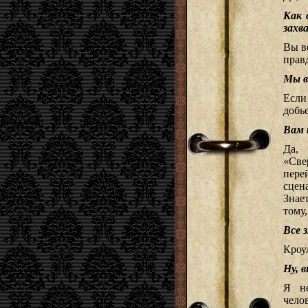
Как 
захв
Вы в
прав
Мы в
Если 
добье
Вам 
Да,
«Све
пере
сцен
Знае
тому
Все 
Кроу
Ну, 
Я не
чело