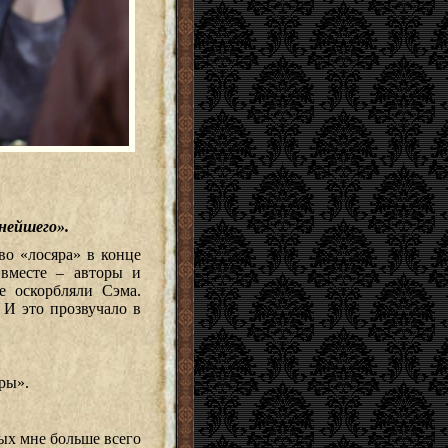
нейшего».
во «лосяра» в конце
вместе – авторы и
е оскорбляли Сэма.
 И это прозвучало в
ры».
орых мне больше всего