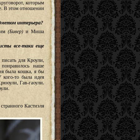
круговорот, которым
е. В этом отношении
едметом интерьера?
жим
(Бивер)
и Миша
исты все-таки еще
 писать для Кроули,
 понравилось наше
я была кошка, я бы
 кого-то была идея
рюоули, Гав-гаоули.
оули.
 странного Кастиэля