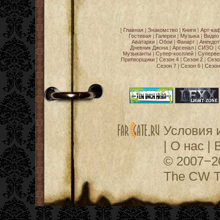
[
Главная
|
Знакомство
|
Книги
|
Арт-ка
Гостевая
|
Галереи
|
Музыка
|
Видео
Аватарки
|
Обои
|
Фанарт
|
Анекдо
Дневник Джона
|
Арсенал
|
СИЗО
|
Музыканты
|
Супер-косплей
|
Суперве
Притворщики
|
Сезон 4
|
Сезон 2
|
Сезо
Сезон 7
|
Сезон 6
|
Сезон
Условия 
|
О нас
|
© 2007−
The CW Te