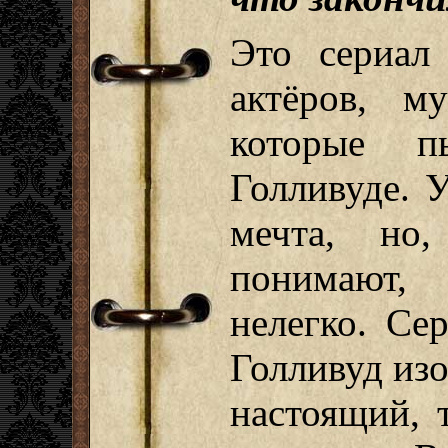
Это сериал
актёров, м
которые п
Голливуде. 
мечта, но,
понимают,
нелегко. Се
Голливуд из
настоящий, 