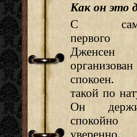
Как он это 
С само
первого 
Дженсен 
организова
спокоен.
такой по нат
Он держи
спокойн
уверенно.