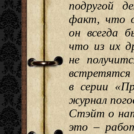
подругой д
факт, что о
он всегда б
что из их д
не получитс
встретятся 
в серии «П
журнал пого
Стэйт о нат
это – рабо