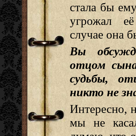
стала бы ему
угрожал е
случае она б
Вы обсужд
отцом сына
судьбы, о
никто не зн
Интересно, н
мы не каса