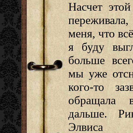
Насчет этой
переживала
меня, что вс
я буду выг
больше всег
мы уже отсн
кого-то за
обращала 
дальше. Ри
Элвис