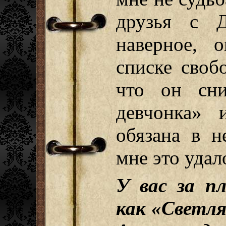
друзья с Д
наверное, 
списке своб
что он сни
девчонка» 
обязана в н
мне это удал
У вас за п
как «Светля