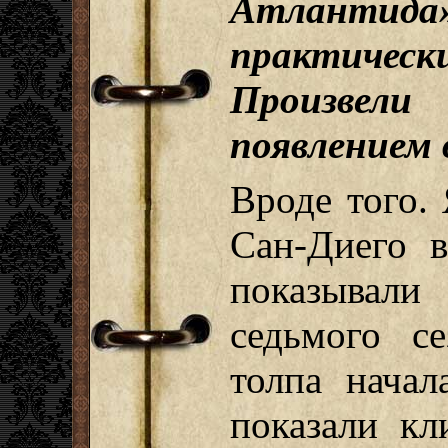
Атлантида
практичес
Произвели
появлением 
Вроде того.
Сан-Диего 
показывал
седьмого с
толпа начал
показали кл