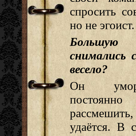
спросить со
но не эгоист.
Большую
снимались 
весело?
Он умори
постоянн
рассмешить,
удаётся. В 