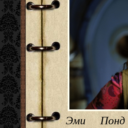
Эми Понд 