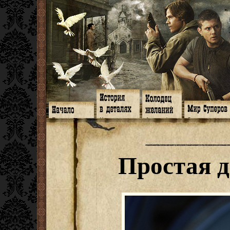
Главная
Книги
Арт-кафе
Знакомство
Программа
Галереи
Игромания
Обитатели
Гимн
Музыка
Клипы
Путеводитель
Форум
Видео
Фанфики
Семейное де
twitter
Субтитры
Аватарки
Дневник Джон
Простая 
Facebook
Заметки
Обои
Арсенал
ЖЖ
Мысли
Фанарт
СИЗО
Радио
Откровение
Анекдоты
Суперы от и д
Гостевая
Истоки
Передоз
Дневник Джо
Страшилки