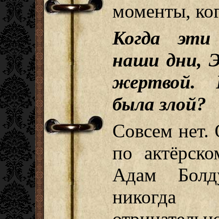
моменты, ког
Когда эти
наши дни, Э
жертвой. 
была злой?
Совсем нет.
по актёрско
Адам Болд
никогда
отрицательн