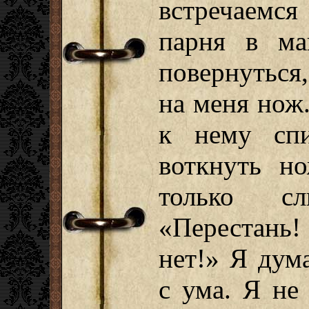
встречаемся
парня в ма
повернуться
на меня нож.
к нему спи
воткнуть н
только с
«Перестань
нет!» Я дум
с ума. Я не