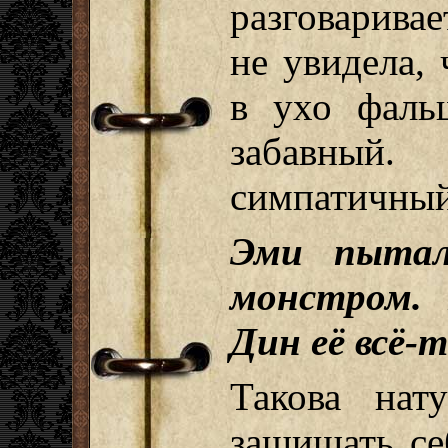
разговаривае
не увидела,
в ухо фаль
забавный.
симпатичный
Эми пытал
монстром.
Дин её всё-
Такова нат
защищать се