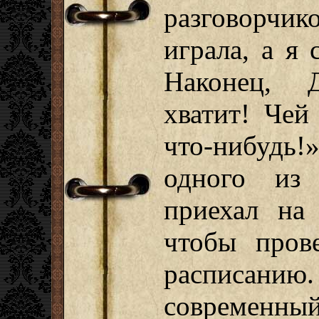
разговорчи
играла, а я 
Наконец, 
хватит! Чей
что-нибуд
одного из 
приехал на
чтобы пров
расписа
современный 