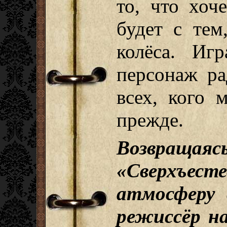
то, что хоч
будет с тем
колёса. Иг
персонаж ра
всех, кого 
прежде.
Возв
«Сверхъес
атмосферу 
режиссёр н