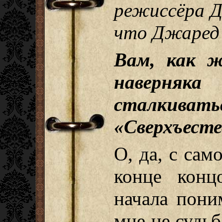
режиссёра Д
что Джаред
Вам, как ж
наверняк
сталкиватьс
«Сверхъест
О, да, с сам
конце конц
начала пони
мне не судь