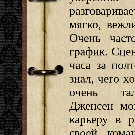
разговаривае
мягко, вежл
Очень част
график. Сце
часа за пол
знал, чего х
очень тал
Дженсен мо
карьеру в р
своей кома