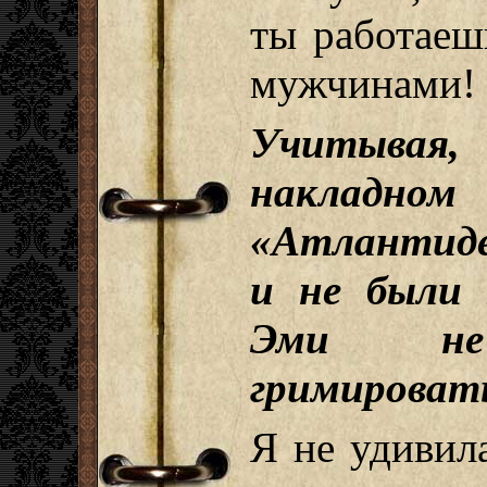
ты работаеш
мужчинами!
Учитывая,
накладно
«Атлантиде
и не были 
Эми н
гримироват
Я не удивил