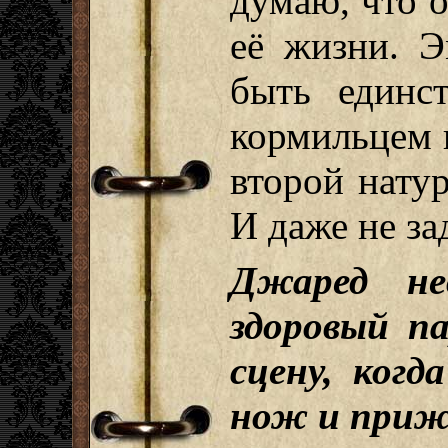
думаю, что о
её жизни. Э
быть единс
кормильцем в
второй натур
И даже не за
Джаред не
здоровый п
сцену, когд
нож и прижа