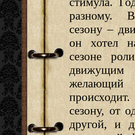
стимула. Го
разному. 
сезону – дв
он хотел н
сезоне рол
движущим 
желающий 
происходит.
сезону, от 
другой, и 