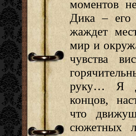
моментов не
Дика – его 
жаждет мест
мир и окруж
чувства в
горячитель
руку… Я д
концов, нас
что движущ
сюжетных л