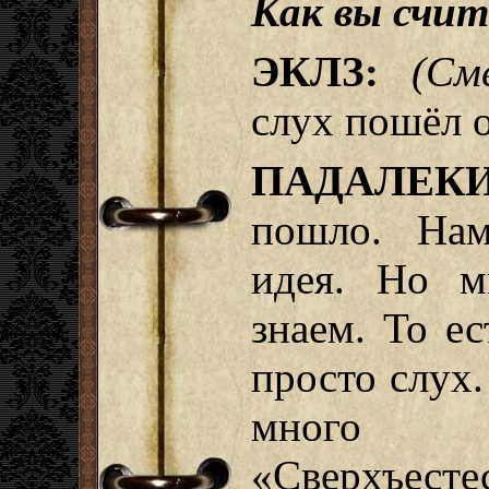
Как вы счи
ЭКЛЗ:
(См
слух пошёл о
ПАДАЛЕКИ
пошло. Нам
идея. Но м
знаем. То ес
просто слух
много
«Сверхъест