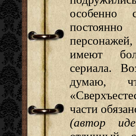
особенно 
постоян
персонажей,
имеют бол
сериала. Во
думаю, ч
«Сверхъест
части обязан
(автор ид