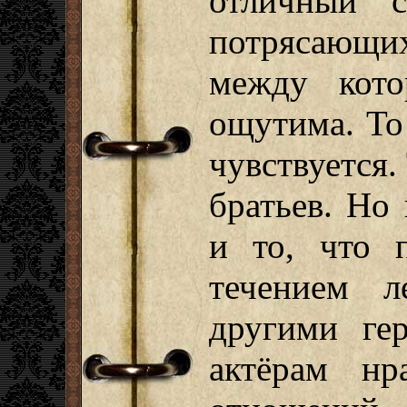
отличный с
потрясающи
между кото
ощутима. То
чувствуется.
братьев. Но
и то, что 
течением л
другими ге
актёрам нр