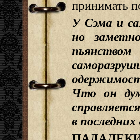
принимать п
У Сэма и са
но заметно
пьянст
саморазруш
одержимос
Что он ду
справляется
в последних 
ПАДАЛЕКИ