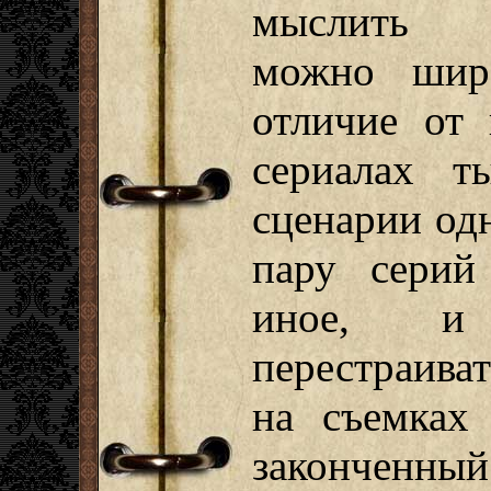
мыслить
можно шир
отличие от 
сериалах т
сценарии одн
пару серий
иное, и 
перестраиват
на съемках
законченны