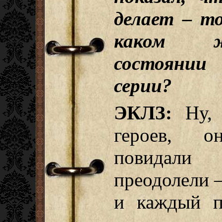
делает – то
каком ж
состоянии
серии?
ЭКЛЗ:
Ну, 
героев, о
повидали
преодолели –
и каждый п