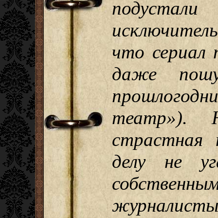
подуст
исключитель
что сериал 
даже пошу
прошлогодн
театр»). 
страстная 
делу не уг
собствен
журналисты