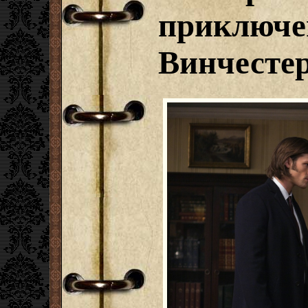
приключе
Винчесте