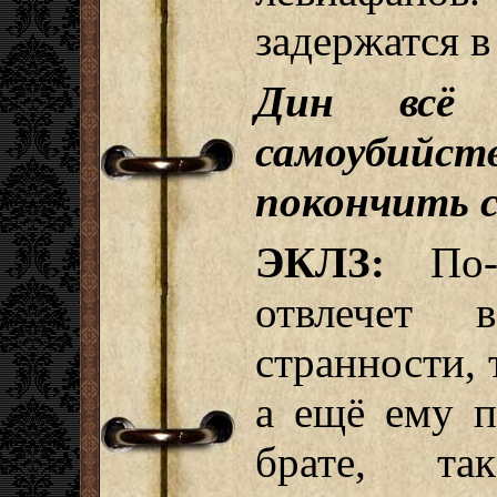
задержатся в
Дин всё 
самоубий
покончить 
ЭКЛЗ:
По-м
отвлечет 
странности, 
а ещё ему п
брате, та