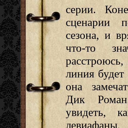
серии. Кон
сценарии п
сезона, и в
что-то зн
расстроюсь
линия будет 
она замеча
Дик Роман
увидеть, к
левиафаны,