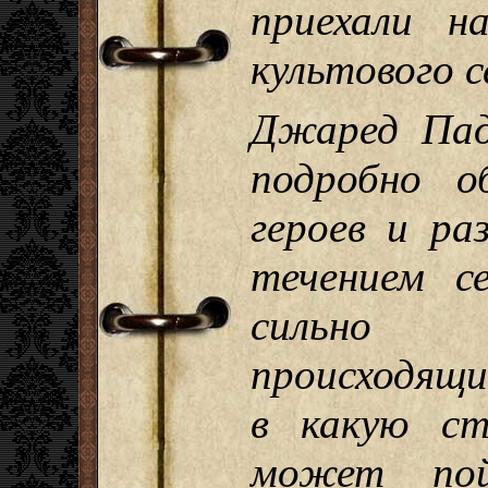
приехали н
культового с
Джаред Пад
подробно о
героев и ра
течением се
сильно 
происходящи
в какую ст
может по