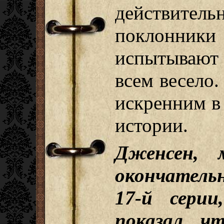
действител
поклонни
испытывают
всем весело.
искренним в
истории.
Дженсен, 
окончатель
17-й сери
показал, ч