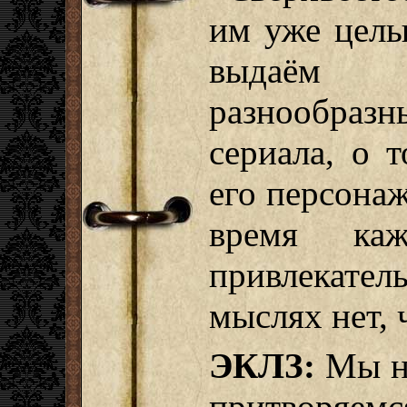
им уже целы
выдаём
разнообразн
сериала, о 
его персонаж
время каж
привлекате
мыслях нет, 
ЭКЛЗ:
Мы не
притворяемс