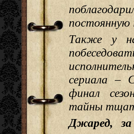
поблагод
постоянную 
Также у н
побеседов
исполнит
сериала – 
финал сезо
тайны тщат
Джаред, за