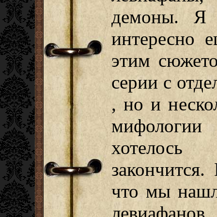
демоны. Я
интересно е
этим сюжето
серии с отд
, но и неск
мифологи
хотелось
закончится.
что мы нашл
левиафано