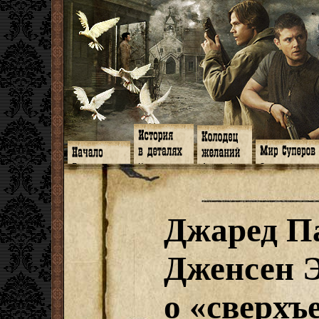
Главная
Книги
Арт-кафе
Знакомство
Программа
Галереи
Игромания
Обитатели
Гимн
Музыка
Клипы
Путеводитель
Форум
Видео
Фанфики
Семейное де
twitter
Субтитры
Аватарки
Дневник Джон
Джаред П
Facebook
Заметки
Обои
Арсенал
ЖЖ
Мысли
Фанарт
СИЗО
Радио
Откровение
Анекдоты
Суперы от и д
Гостевая
Истоки
Передоз
Дневник Джо
Дженсен Э
Страшилки
о «сверхъ