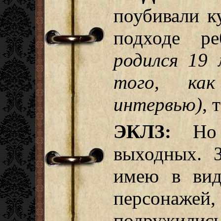
поубивали к
подходе р
родился 19
того, ка
интервью)
, 
ЭКЛЗ:
Но 
выходных. 
имею в вид
персонажей,
подружилис