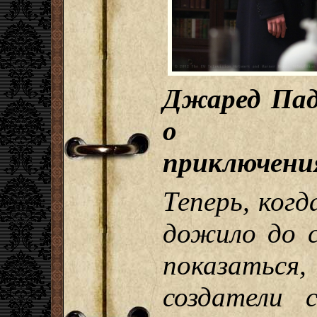
Джаред Пад
о Свер
приключени
Теперь, ког
дожило до с
показать
создатели 