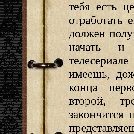
тебя есть ц
отработать 
должен полу
начать и
телесериа
имеешь, дож
конца перв
второй, т
закончится 
представляе