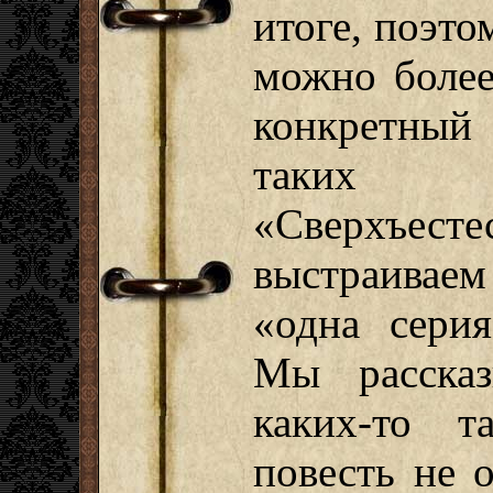
итоге, поэто
можно более
конкретный
таких 
«Сверхъес
выстраивае
«одна серия
Мы расска
каких-то т
повесть не 