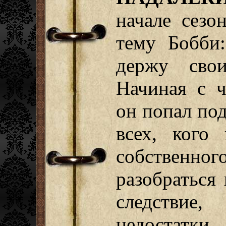
начале сезо
тему Бобби
держу сво
Начиная с ч
он попал по
всех, кого
собственног
разобраться
следствие
недостатки