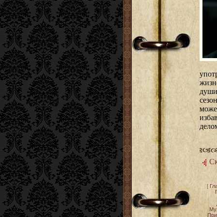
упот
жизн
души
сезон
може
изба
дело
Ск
[
Гл
Му
При