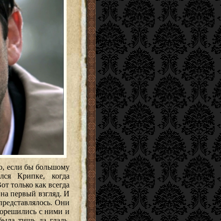
о, если бы большому
лся Крипке, когда
от только как всегда
 на первый взгляд. И
представлялось. Они
корешились с ними и
была тишь да гладь.