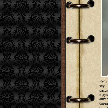
«Мы 
злу 
расск
в ду
анге
были
не з