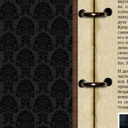
вкус
на с
успе
нахо
духе
Кроу
само
его 
его 
лини
свои
точн
бог.
И даж
част
вся. 
прош
безд
пони
то с
толь