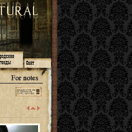
зон 14
О нас
зон 13
ЧаВо
зон 11
Поиск
зон 12
Ссылки
зон 10
Карта сайта
зон 9
зон 8
зон 7
зон 6
зон 5
н
⇐ ⇐