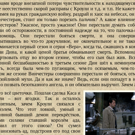
чами вроде внезапной потери чувствительности к находящемуся
е неестественно скорой расправы с Кроули и т.д. и т.п. Не каже
имея на руках гражданскую войну, раздрай и хаос на небесах, он
нчестерам, стоит им только порезать пальчик? А какое влияние
естеров? Ужасное, просто ужасное! Они перестали думать со
ли об осторожности, в постоянной надежде на то, что палочка
омощь. Они перестали бояться смерти, и она соверше
ратившись во что-то докучливое, не окончательное и не так
минается первый сезон и серия «Вера», когда ты, сжавшись в ко
ли Дина, и какой ценой братья обманывают смерть. Вспомина
ртвовать отцу во втором сезоне, чтобы его сын был жив. Вс
янной бесшабашностью в третьем сезоне Дин шёл к неминуем
ть, всегда была чем-то пугающим, чем-то осязаемым, чем-
ом же сезоне Винчестеры совершенно перестали её бояться, отм
азойливой мухи. Да и как же иначе? Ведь, если они попадут в н
о позвать безотказного ангела, и он обязательно выручит. Зачем 
то всё цветочки. Пошлая сделка Каса и
ли – вот ягодки. Так и осталось
нятным, зачем Кроули связался с
иэлем. Что этот ловкий, умный и
ивной бывший демон перекрёстков,
ми силами ставший королём ада,
учил от этого союза? Он сумел
ганизовать ад, подстроив его под свои