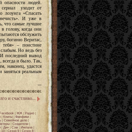
й опасности людей.
 сериал уходит от
го лозунга «Спасать
 нечисть». И уже в
ь, что самые лучшие
 в голову, когда они
 пытаются обслужить
еру, богиню Веритас,
 тебя» – поистине
 слабым. Но ведь без
. И последний вывод
 всегда и было. Так,
м, наконец, удастся
 и заняться реальным
—
го и счастливо...
Facebook
|
ЖЖ
|
Радио
|
и
|
Клипы
|
Фанфики
|
ь
|
Семейное дело
|
Актеры
|
Создатели
|
и
|
Дин
|
Сэм
|
Импала
|
 10
|
Сезон 9
|
Сезон 8
|