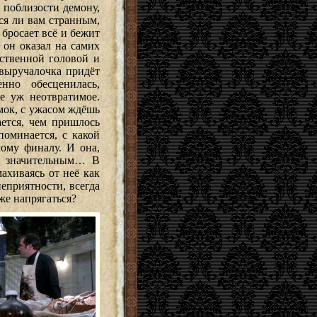
 поблизости демону,
тся ли вам странным,
 бросает всё и бежит
 он оказал на самих
бственной головой и
-выручалочка придёт
нно обесценилась,
ое уж неотвратимое.
мок, с ужасом ждёшь
ется, чем пришлось
поминается, с какой
ому финалу. И она,
то значительным… В
ахиваясь от неё как
еприятности, всегда
же напрягаться?