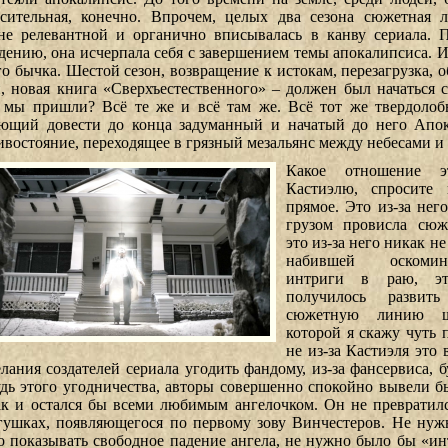
сительная, конечно. Впрочем, целых два сезона сюжетная 
не релевантной и органично вписывалась в канву сериала. 
дению, она исчерпала себя с завершением темы апокалипсиса. И 
го бычка. Шестой сезон, возвращение к истокам, перезагрузка,
н, новая книга «Сверхъестественного» – должен был начаться с
 мы пришли? Всё те же и всё там же. Всё тот же твердолоб
ющий довести до конца задуманный и начатый до него Апок
ивостояние, переходящее в грязный мезальянс между небесами и
Какое отношение 
Кастиэлю, спросите 
прямое. Это из-за нег
грузом провисла сюж
это из-за него никак н
набившей оскомин
интриги в раю, эт
получилось развит
сюжетную линию ше
которой я скажу чуть 
не из-за Кастиэля это 
елания создателей сериала угодить фандому, из-за фансервиса, 
удь этого угодничества, авторы совершенно спокойно вывели бы
ак и остался бы всеми любимым ангелочком. Он не превратил
гушках, появляющегося по первому зову Винчестеров. Не нуж
о показывать свободное падение ангела, не нужно было бы «ин