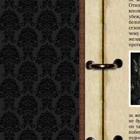
Отно
впол
убеж
бело
сезо
чему
жела
прот
за ж
не б
он т
побе
нудн