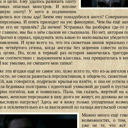
ы и цели. Ему удалось развязать охоту
амых опасных монстров. И вполне
шную охоту! У него в подчинении
дились все силы ада! Зачем ему понадобился ангел? Совершенн
 персонажа. И опять приходит на ум: фансервис. Чем бы ещё зан
ли его не привлёк? Да ничем! Устраивал бы разборки где-то у
е главное, мы бы о нём слыхом не слыхивали. Но нет, авторам п
обратно в сериал, придумать хоть какое-то мало-мальски убедите
появления. И хуже всего то, что эта сюжетная линия зеркально
ю четвёртого сезона, когда ангелы без зазрения совести исп
х целях. Но, если в первый раз история закончилась трагеди
ом соответствии с выражением классика, она превратилась в к
 Я вас умоляю, не смешите мои тапки!
е эти ягодки ещё не самое зло, хуже всего то, что из-за ангелов
ности, не смогла развиться перспективная, в общем-то, сюжетная
Ей, как говорится, подрезали крылья на взлёте, и она не успела 
ла бедняжка полстраны с идиотской ухмылкой до ушей и пустым
арно погибла, как и появилась. Пала, так сказать, жертвой на 
маю, женские персонажи в шоу долго не живут, но должны же он
мысловую нагрузку! Здесь же я вижу только упущенные возм
ко и исключительно из-за высосанной из пальца ангельской сюж
Можно много ещё гов
возможностях, о том,
уже не те, что всё