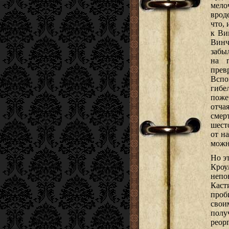
мело
врод
что, 
к Ви
Винч
забы
на п
прев
Вспо
гибе
поже
отча
смер
шест
от н
можн
Но э
Кроу
непо
Каст
проб
свои
пол
реор