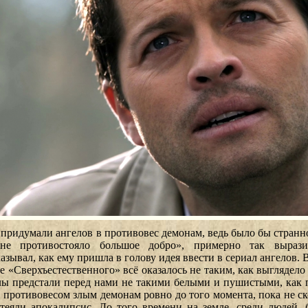
придумали ангелов в противовес демонам, ведь было бы странн
не противостояло большое добро», примерно так вырази
азывал, как ему пришла в голову идея ввести в сериал ангелов. В
хе «Сверхъестественного» всё оказалось не таким, как выглядело
лы предстали перед нами не такими белыми и пушистыми, как 
 противовесом злым демонам ровно до того момента, пока не с
атеяли апокалипсис. До того времени на земле, среди людей, 