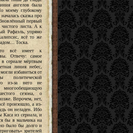
линия ангелов была
По моему глубокому
началась сказка про
 обновлённый первый
 чистого листа. А к
ый Рафаэль, упрямо
алипсис, всё то же
 адом… Тоска.
это всё имеет к
вы. Отвечу: самое
о в сериале мёртвым
етная линия небес,
е могли избавиться от
ы политической
о из-за него не
ь многообещающую
стого сезона, о
позже. Впрочем, нет,
всё произошло, а из-
будь он неладен. Ибо
 Каса из сериала, и
ся бы в мальчика на
но было бы долго и
триговать» зрителей