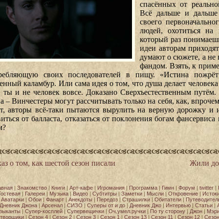
спасённых от реально
Всё дальше и дальше
своего первоначально
людей, охотиться на
который раз понимаеш
идеи авторам приходят
думают о сюжете, а не
фандом. Взять, к прим
ребляющую своих последователей в пищу. «Истина пожрёт
енный каламбур. Или сама идея о том, что душа делает человека
 ты и не человек вовсе. Доказано Сверхъестественным путём
а – Винчестеры могут рассчитывать только на себя, как, впрочем,
т, авторы всё-таки пытаются вырулить на верную дорожку и и
виться от балласта, отказаться от поклонения богам фансервиса
м?
аз о том, как шестой сезон писали
Жили дол
авная
|
Знакомство
|
Книги
|
Арт-кафе
|
Игромания
|
Программа
|
Гимн
|
Форум
|
twitter
|
Гостевая
|
Галереи
|
Музыка
|
Видео
|
Субтитры
|
Заметки
|
Мысли
|
Откровение
|
Исток
Аватарки
|
Обои
|
Фанарт
|
Анекдоты
|
Передоз
|
Страшилки
|
Обитатели
|
Путеводител
Дневник Джона
|
Арсенал
|
СИЗО
|
Суперы от и до
|
Дневник Джо
|
Интервью
|
Статьи
|
зыканты
|
Супер-косплей
|
Супервещички
|
Оч.умел.ручки
|
По ту сторону
|
Джон
|
Мэр
творщики
|
Сезон 4
|
Сезон 2
|
Сезон 3
|
Сезон 1
|
Сезон 13
|
Сезон 11
|
Сезон 12
|
Сезон