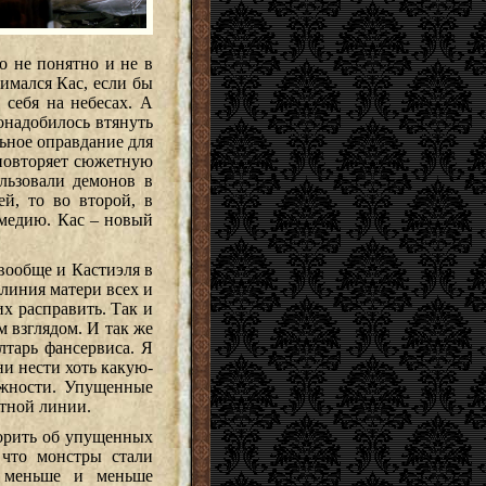
о не понятно и не в
имался Кас, если бы
 себя на небесах. А
онадобилось втянуть
льное оправдание для
 повторяет сюжетную
ользовали демонов в
ей, то во второй, в
омедию. Кас – новый
 вообще и Кастиэля в
 линия матери всех и
их расправить. Так и
 взглядом. И так же
алтарь фансервиса. Я
и нести хоть какую-
ожности. Упущенные
етной линии.
орить об упущенных
 что монстры стали
 меньше и меньше