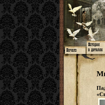
Главная
Книги
Программа
Галереи
Гимн
Музыка
Форум
Видео
twitter
Субтитры
Мы
Facebook
Заметки
ЖЖ
Мысли
Радио
Откровение
Гостевая
Истоки
Пад
«С