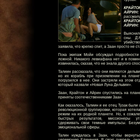
КРАЙТО
АЙРИН:
рассмат
КРАЙТО
АЙРИН:
Выяснил
сны. Д’
убийство
заявила, что крепко спит, а Заан просто не с
Пока экипаж Мойи обсуждал подробности 
ложной. Никакого левиафана нет и в помин
извинилась, сказав, что не знала другого спо
Талиин рассказала, что они являются дельв
но их корабль при приземлении на плане
погрузился в нее. Они застряли на этом о
который назвали «Новая Луна Дельвии».
Заан, Крайтон и Айрин спустились на план
приняты соотечественниками Заан.
Как оказалось, Талиин и ее отец Тузак были
революционной группировки, которая хотел
режим на их родной планете. Но, к сожале
быстрых результатов, миссионеры ут
сдерживать свои темные импульсы. Безум
эмоциональной сферы.
Талин нуждалась в Заан, чтобы вернуть
церемонию Единения. В свою очередь, она