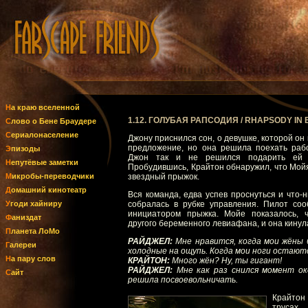
На краю вселенной
1.12. ГОЛУБАЯ РАПСОДИЯ / RHAPSODY IN 
Слово о Бене Браудере
Сериалонаселение
Джону приснился сон, о девушке, которой он 
предложение, но она решила поехать раб
Эпизоды
Джон так и не решился подарить ей о
Непутёвые заметки
Пробудившись, Крайтон обнаружил, что Мой
Микробы-переводчики
звездный прыжок.
Домашний кинотеатр
Вся команда, едва успев проснуться и что-н
Угоди хайниру
собралась в рубке управления. Пилот со
инициатором прыжка. Мойе показалось, 
Фаниздат
другого беременного левиафана, и она кинул
Планета ЛоМо
РАЙДЖЕЛ:
Мне нравится, когда мои жёны 
Галереи
холодные на ощупь. Когда мои ноги остаютс
На пару слов
КРАЙТОН:
Много жён? Ну, ты гигант!
РАЙДЖЕЛ:
Мне как раз снился момент ок
Сайт
решила посвоевольничать.
Крайтон 
трусах.