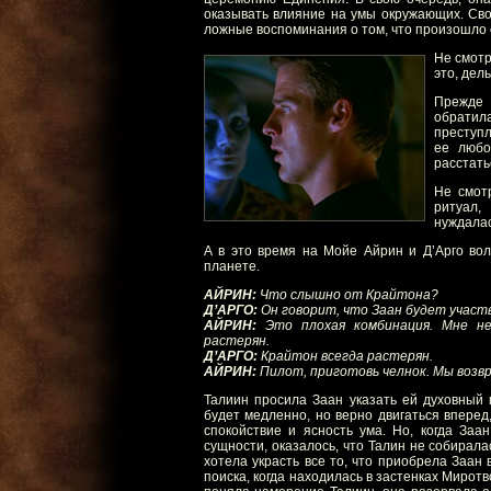
оказывать влияние на умы окружающих. Сво
ложные воспоминания о том, что произошло с
Не смотр
это, дел
Прежде 
обратила
преступл
ее любо
расстать
Не смотр
ритуал,
нуждалас
А в это время на Мойе Айрин и Д’Арго вол
планете.
АЙРИН:
Что слышно от Крайтона?
Д’АРГО:
Он говорит, что Заан будет участв
АЙРИН:
Это плохая комбинация. Мне не
растерян.
Д’АРГО:
Крайтон всегда растерян.
АЙРИН:
Пилот, приготовь челнок. Мы возв
Талиин просила Заан указать ей духовный 
будет медленно, но верно двигаться впере
спокойствие и ясность ума. Но, когда Заа
сущности, оказалось, что Талин не собирала
хотела украсть все то, что приобрела Заан 
поиска, когда находилась в застенках Миротв