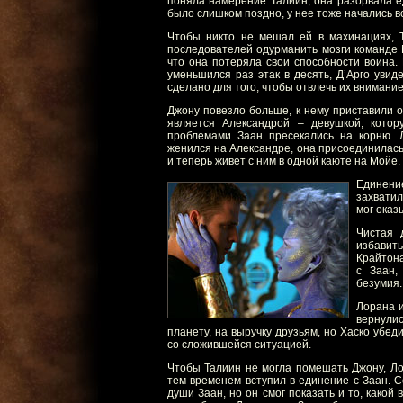
поняла намерение Талиин, она разорвала е
было слишком поздно, у нее тоже начались в
Чтобы никто не мешал ей в махинациях, 
последователей одурманить мозги команде 
что она потеряла свои способности воина.
уменьшился раз этак в десять, Д’Арго увид
сделано для того, чтобы отвлечь их внимание
Джону повезло больше, к нему приставили о
является Александрой – девушкой, кото
проблемами Заан пресекались на корню. 
женился на Александре, она присоединилась 
и теперь живет с ним в одной каюте на Мойе.
Единени
захватил
мог оказ
Чистая 
избавит
Крайтона
с Заан,
безумия.
Лорана и
вернулис
планету, на выручку друзьям, но Хаско убед
со сложившейся ситуацией.
Чтобы Талиин не могла помешать Джону, Ло
тем временем вступил в единение с Заан. С
души Заан, но он смог показать и то, какой 