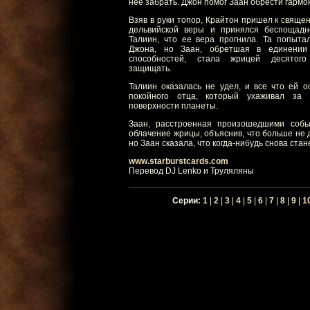
нее забрать. Джон помог Заан обрести гармо
Взяв в руки топор, Крайтон пришел к свяще
дельвийской веры и принялся беспощадно
Талиин, что ее вера прогнила. Та попыта
Джона, но Заан, обретшая в единении
способностей, стала жрицей десятого
защищать.
Талиин оказалась не удел, и все что ей о
покойного отца, который ухаживал за 
поверхности планеты.
Заан, расстроенная произошедшими собы
облачение жрицы, объяснив, что больше не д
но Заан сказала, что когда-нибудь снова стане
www.starburstcards.com
Перевод DJ Lenko и Труляляны
Серии:
1
|
2
|
3
|
4
|
5
|
6
|
7
|
8
|
9
|
1