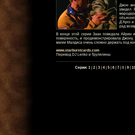
Джон вн
увидел 
мародерс
объяснят
Д’Арго и
рад возв
В конце этой серии Заан поведала Айрин и
поверхность, и продемонстрировала Джону,
магии Малдиса очень сложно держать под к
www.starburstcards.com
Перевод DJ Lenko и Труляляны
Серии:
1
|
2
|
3
|
4
|
5
|
6
|
7
| 8 |
9
|
1