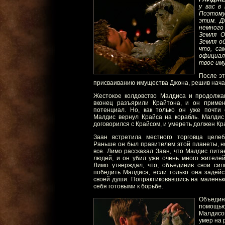
у вас в
Поэтому
этим. Д
немного
Земля О
Земля о
что, са
официал
твое им
После э
присваиванию имущества Джона, решив начат
Жестокое колдовство Малдиса и продолжа
вконец разъярили Крайтона, и он примен
потенциал. Но, как только он уже почти
Малдис вернул Крайса на корабль. Малдис 
договорился с Крайсом, и умереть должен Кр
Заан встретила местного торговца целе
Раньше он был правителем этой планеты, н
все. Лимо рассказал Заан, что Малдис пита
людей, и он убил уже очень много жителей
Лимо утверждал, что, объединив свои сил
победить Малдиса, если только она задейс
своей души. Попрактиковавшись на маленько
себя готовыми к борьбе.
Объедин
помощью
Малдисом
умер на 