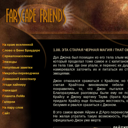
На краю вселенной
1.08. ЭТА СТАРАЯ ЧЕРНАЯ МАГИЯ / THAT 
Слово о Бене Браудере
Сериалонаселение
Дух Джона был похищен из его тела злым м
который проделал тоже самое и с капитано
Эпизоды
их тела там, где они упали, и перенес их душ
Непутёвые заметки
намеревался заточить их и питаться их с
Микробы-переводчики
эмоциями.
Домашний кинотеатр
Джон отказался сражаться с Крайсом, но 
Угоди хайниру
считая Крайтона виновником гибели 
понравились то, что Джон пытался у
Фаниздат
Благоразумные разговоры были ему не по
Планета ЛоМо
Крайсу и Джону картину Таува (брата Кр
придало Крайсу еще большую жестокость, о
Галереи
безумия и рвался сразиться с Джоном.
На пару слов
В это самое время Айрин и Д’Арго перенесл
Сайт
Не желая утратить такую возможность, Ра
официально Джон уже мертв.
РАЙДЖЕ