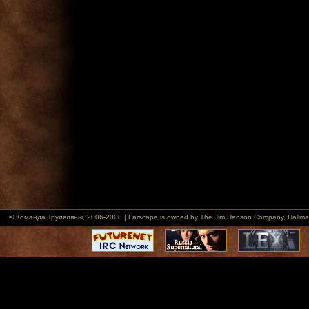
© Команда Труляляны, 2006-2008 | Farscape is owned by The Jim Henson Company, Hallmark Ent