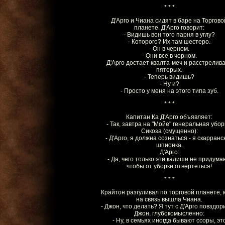
* * *
Д'Арго и Чиана сидят в баре на Торгово
планете. Д'Арго говорит:
- Видишь вон того парня в углу?
- Которого? Их там шестеро.
- Он в черном.
- Они все в черном.
Д'Арго достает квалта-меч и расстрелив
пятерых.
- Теперь видишь?
- Ну и?
- Просто у меня на этого типа зуб.
* * *
Капитан Ка Д'Арго объявляет:
- Так, завтра на "Мойе" генеральная убор
Сикоза (смущенно):
- Д'Арго, я должна сознаться - я скарранс
шпионка.
Д'Арго:
- Да, чего только эти калиши не придума
чтобы от уборки отвертеться!
* * *
Крайтон разгуливал по торговой планете, 
на связь вышла Чиана.
- Джон, что делать? Я тут с Д'Арго повздори
Джон, глубокомысленно:
- Ну, в семьях иногда бывают ссоры, эт