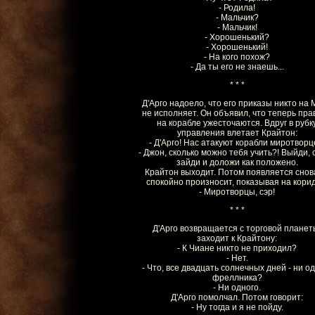
- Родила!
- Мальчик?
- Мальчик!
- Хорошенький?
- Хорошенький!
- На кого похож?
- Да ты его не знаешь...
* * *
Д'Арго надоело, что его приказы никто на
не исполняет. Он объявил, что теперь пра
на корабле ужесточаются. Вдруг в рубк
управления влетает Крайтон:
- Д'Арго! Нас атакуют корабли миротворц
- Джон, сколько можно тебя учить?! Выйди, 
зайди и доложи как положено.
Крайтон выходит. Потом появляется снов
спокойно произносит, показывая на корид
- Миротворцы, сэр!
* * *
Д'Арго возвращается с торговой планет
заходит к Крайтону:
- К Чиане никто не приходил?
- Нет.
- Что, все двадцать солнечных дней - ни о
фреллника?
- Ни одного.
Д'Арго помолчал. Потом говорит:
- Ну тогда и я не пойду.