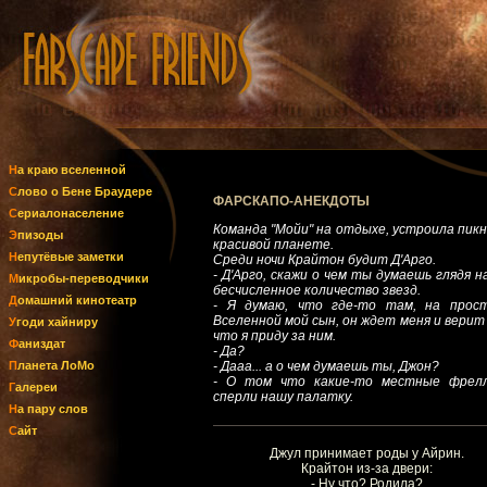
На краю вселенной
Слово о Бене Браудере
ФАРСКАПО-АНЕКДОТЫ
Сериалонаселение
Команда "Мойи" на отдыхе, устроила пикн
Эпизоды
красивой планете.
Непутёвые заметки
Среди ночи Крайтон будит Д'Арго.
- Д'Арго, скажи о чем ты думаешь глядя н
Микробы-переводчики
бесчисленное количество звезд.
Домашний кинотеатр
- Я думаю, что где-то там, на прос
Вселенной мой сын, он ждет меня и верит 
Угоди хайниру
что я приду за ним.
Фаниздат
- Да?
Планета ЛоМо
- Дааа... а о чем думаешь ты, Джон?
- О том что какие-то местные фрел
Галереи
сперли нашу палатку.
На пару слов
Сайт
Джул принимает роды у Айрин.
Крайтон из-за двери:
- Ну что? Родила?