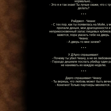
нормально...
- Это я и так знаю! Ты лучше скажи, что с т
делать?
* * *
Райджел - Чиане:
- С тех пор, как ты появилась на Мойе, у 
пропали деньги, мои драгоценности и
неприкосновенный запас пищевых кубиков
кажется, пора указать тебе на дверь.
Чиана:
- А дверь-то мне зачем?
* * *
У Д'Арго спрашивают:
- Почему ты убил Чиану, а не ее любовни
- Гораздо дешевле послать убийцу один ра
не нанимать их каждую неделю.
* * *
Дарго спрашивает Чиану:
- Ты веришь, что любовь может быть вечн
- Конечно! Только партнеры меняются..