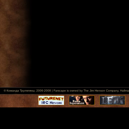
© Команда Труляляны, 2006-2008 | Farscape is owned by The Jim Henson Company, Hallmark Ent