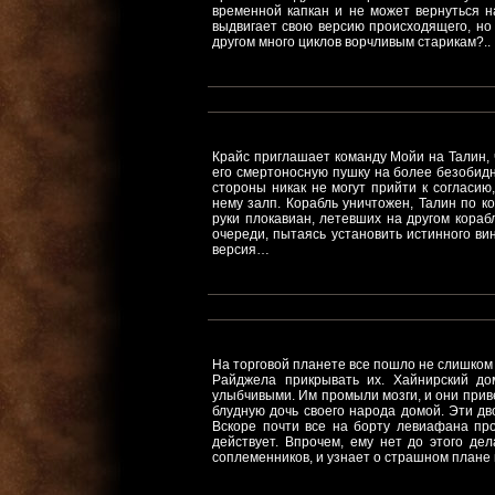
временной капкан и не может вернуться 
выдвигает свою версию происходящего, но 
другом много циклов ворчливым старикам?..
Крайс приглашает команду Мойи на Талин, 
его смертоносную пушку на более безобидн
стороны никак не могут прийти к согласию
нему залп. Корабль уничтожен, Талин по 
руки плокавиан, летевших на другом кора
очереди, пытаясь установить истинного ви
версия…
На торговой планете все пошло не слишком 
Райджела прикрывать их. Хайнирский д
улыбчивыми. Им промыли мозги, и они прив
блудную дочь своего народа домой. Эти дв
Вскоре почти все на борту левиафана про
действует. Впрочем, ему нет до этого де
соплеменников, и узнает о страшном плане 