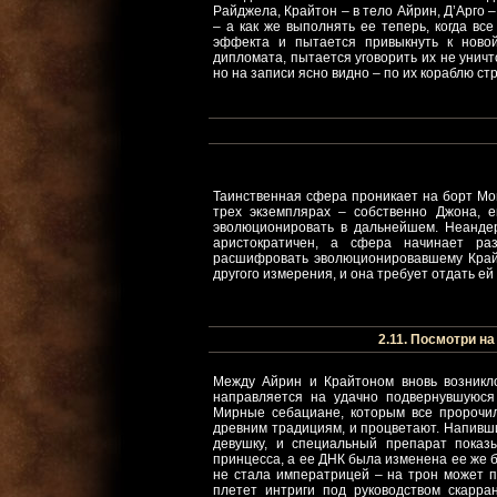
Райджела, Крайтон – в тело Айрин, Д’Арго 
– а как же выполнять ее теперь, когда вс
эффекта и пытается привыкнуть к новой
дипломата, пытается уговорить их не унич
но на записи ясно видно – по их кораблю с
Таинственная сфера проникает на борт Мой
трех экземплярах – собственно Джона, е
эволюционировать в дальнейшем. Неандер
аристократичен, а сфера начинает ра
расшифровать эволюционировавшему Крайт
другого измерения, и она требует отдать ей 
2.11. Посмотри на 
Между Айрин и Крайтоном вновь возникло
направляется на удачно подвернувшуюся
Мирные себациане, которым все пророчи
древним традициям, и процветают. Напивш
девушку, и специальный препарат показы
принцесса, а ее ДНК была изменена ее же б
не стала императрицей – на трон может п
плетет интриги под руководством скарра