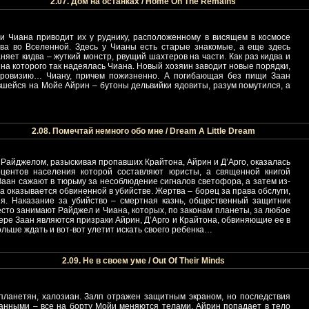
2.07. Дом на останках / Home On The Remains
и Чиана приводит их у руднику, расположенному в висящем в космосе
тва во Вселенной. Здесь у Чианы есть старые знакомые, а еще здесь
яет кидва – жуткий монстр, рвущий шахтеров на части. Как раз кидва и
на которого так надеялась Чиана. Новый хозяин заводит новые порядки,
провизию… Чиану, причем пожизненно. А погибающая без пищи Заан
вшейся на Мойе Айрин – бутоны дельвийки ядовиты, разум помутился, а
2.08. Помечтай немного обо мне / Dream A Little Dream
и Райджелом, разыскивая пропавших Крайтона, Айрин и Д’Арго, оказалась
оцентов населения которой составляют юристы, а священной книгой
Заан сажают в тюрьму за несоблюдение сигналов светофора, а затем из-
 оказывается обвиненной в убийстве. Жертва – борец за права обслуги,
ия. Наказание за убийство – смертная казнь, общественный защитник
есто занимают Райджел и Чиана, которых, по законам планеты, за любое
мере Заан являются призраки Айрин, Д’Арго и Крайтона, обвиняющие ее в
ольше ждать и вот-вот улетит искать своего ребенка…
2.09. Не в своем уме / Out Of Their Minds
планетян, халозиан. Залп отражен защитным экраном, но последствия
анными – все на борту Мойи меняются телами. Айрин попадает в тело