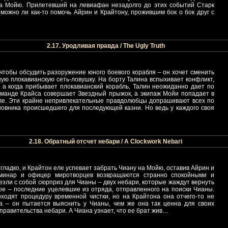
на Мойю. Прилетевший на левиафан незадолго до этих событий Старк
можно ли как-то помочь Айрин и Крайтону, прожившим бок о бок друг с
2.17. Уродливая правда / The Ugly Truth
чтобы обсудить разоружение юного боевого корабля – он хочет сменить
ую плокавианскую сеть-ловушку. На борту Талина вспыхивает конфликт,
, а когда прибывает плокавианский корабль, Талин неожиданно дает по
команде Крайса совершает Звездный прыжок, а экипаж Мойи попадает в
бле. Эти крайне непривлекательные правдолюбцы допрашивают всех по
новника происшедшего для последующей казни. Но ведь у каждого своя
2.18. Обратный отсчет небари / A Clockwork Nebari
гладко, и Крайтон еле успевает забрать Чиану на Мойю, оставив Айрин и
оминар и офицер миротворцев возвращаются странно спокойными и
езли с собой сюрприз для Чианы – двух небари, которые жаждут вернуть
ое – последние уцелевшие из отряда, отправленного на поиски Чианы.
ходят процедуру временной чистки, но на Крайтона она отчего-то не
ла – он пытается выяснить у Чианы, чем же она так ценна для своих
правительства небари. А Чиана узнает, что ее брат жив…