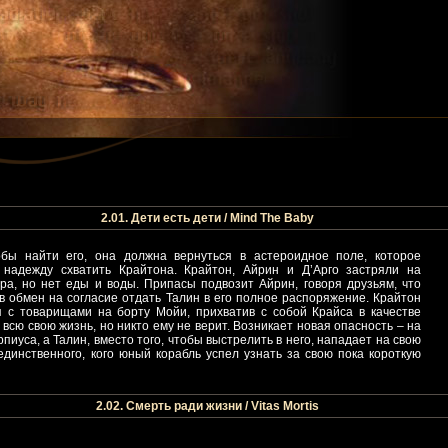
2.01. Дети есть дети / Mind The Baby
бы найти его, она должна вернуться в астероидное поле, которое
 надежду схватить Крайтона. Крайтон, Айрин и Д’Арго застряли на
ра, но нет еды и воды. Припасы подвозит Айрин, говоря друзьям, что
с в обмен на согласие отдать Талин в его полное распоряжение. Крайтон
я с товарищами на борту Мойи, прихватив с собой Крайса в качестве
 всю свою жизнь, но никто ему не верит. Возникает новая опасность – на
уса, а Талин, вместо того, чтобы выстрелить в него, нападает на свою
единственного, кого юный корабль успел узнать за свою пока короткую
2.02. Смерть ради жизни / Vitas Mortis