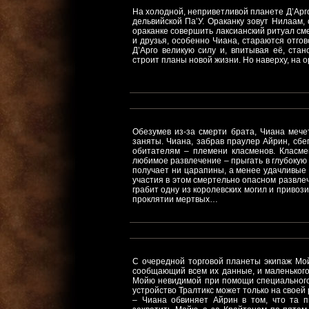
На холодной, неприветливой планете Д’Арго
дельвийской Па’У. Ораканку зовут Нилаам, 
ораканке совершить лаксианский ритуал см
и друзья, особенно Чиана, стараются отгов
Д’Арго великую силу и, впитывая её, ста
строит планы новой жизни. Но наверху, на
Обезумев из-за смерти брата, Чиана мече
заняты. Чиана, забрав праулер Айрин, сбе
обитателям – племени класменов. Класме
любимое развлечение – прыгать в глубокую с
получает ни царапины, а менее удачливые 
участия в этом смертельно опасном развле
грабит одну из королевских могил и приво
проклятии мертвых…
С очередной торговой планеты экипаж Мой
сообщающий всем их данные, и маленького 
Мойю невидимой при помощи специального у
устройство Тралтикс может только на своей
– Чиана обвиняет Айрин в том, что та п