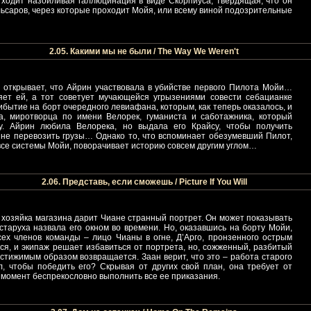
 ходит назойливая галлюцинация в виде Скорпиуса, твердящая, что он
льсаров, через которые проходит Мойя, или всему виной подозрительные
2.05. Какими мы не были / The Way We Weren't
 открывает, что Айрин участвовала в убийстве первого Пилота Мойи…
яет ей, а тот советует мучающейся угрызениями совести себацианке
ибытие на борт очередного левиафана, которым, как теперь оказалось, и
, миротворца по имени Велорек, гуманиста и саботажника, который
ту. Айрин любила Велорека, но выдала его Крайсу, чтобы получить
 не перевозить грузы… Однако то, что вспоминает обезумевший Пилот,
все системы Мойи, поворачивает историю совсем другим углом…
2.06. Представь, если сможешь / Picture If You Will
хозяйка магазина дарит Чиане странный портрет. Он может показывать
таруха назвала его окном во времени. Но, оказавшись на борту Мойи,
сех членов команды – лицо Чианы в огне, Д’Арго, пронзенного острым
, и экипаж решает избавиться от портрета, но, сожженный, разбитый
остижимым образом возвращается. Заан верит, что это – работа старого
л, чтобы победить его? Скрывая от других свой план, она требует от
 момент беспрекословно выполнить все ее приказания.