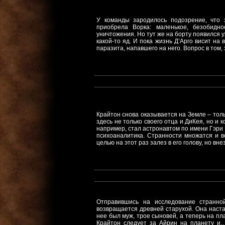
У команды зародилось подозрение, что 
приобрела Ворка: маленькое, безобидн
уничтожения. Но тут же на борту появился 
какой-то яд. И пока жизнь Д’Арго висит на
паразита, напавшего на него. Вопрос в том, 
Крайтон снова оказывается на Земле – толь
здесь не только своего отца и ДиКея, но и к
например, стал астронавтом по имени Гэри 
психоаналитика. Странности множатся и во
целью на этот раз залез в его голову, но в
Отправившись на исследование странно
возвращается древней старухой. Она наста
нее был муж, трое сыновей, а теперь на пл
Крайтон следует за Айрин на планету и…