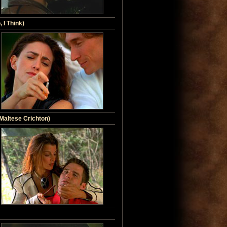
 I Think)
 Maltese Crichton)