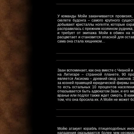
У команды Мойи заканчивается провизия, 
скелете будонга – самого крупного сущес
добывают кристаллы ногелти, которые охран
расправилась с прежним хозяином рудника, 
и требует от экипажа Мойи в обмен на 
расцветает и становится опасной для оста
сама она стала хищником…
Заан вспоминает, как она вместе с Чианой 
на Литигаре – странной планете, 90 пр
является Аксиома – древний свод законов. 
за козней правящей юридической фирмы она
то есть остальных 10 процентов населен
отказывается быть адвокатом Заан, и его м
вранье или подлог также ждет смерть. В ка
том, что она бросила их. А Мойя не может б
Мойю атакует корабль птицеподобных ино
нападения оказываются более чем неожид