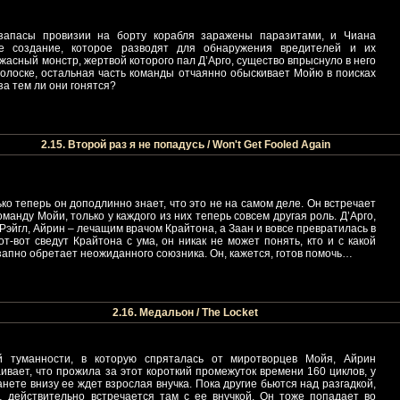
запасы провизии на борту корабля заражены паразитами, и Чиана
ое создание, которое разводят для обнаружения вредителей и их
ужасный монстр, жертвой которого пал Д’Арго, существо впрыснуло в него
 волоске, остальная часть команды отчаянно обыскивает Мойю в поисках
за тем ли они гонятся?
2.15. Второй раз я не попадусь / Won't Get Fooled Again
ко теперь он доподлинно знает, что это не на самом деле. Он встречает
оманду Мойи, только у каждого из них теперь совсем другая роль. Д’Арго,
Рэйгл, Айрин – лечащим врачом Крайтона, а Заан и вовсе превратилась в
т-вот сведут Крайтона с ума, он никак не может понять, кто и с какой
незапно обретает неожиданного союзника. Он, кажется, готов помочь…
2.16. Медальон / The Locket
й туманности, в которую спряталась от миротворцев Мойя, Айрин
ивает, что прожила за этот короткий промежуток времени 160 циклов, у
анете внизу ее ждет взрослая внучка. Пока другие бьются над разгадкой,
 действительно встречается там с ее внучкой. Он тоже попадает во