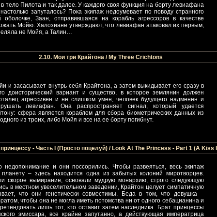
– в тело Пилота и так далее. У каждого своя функция на борту левиафана
е настолько запуталось? Пока экипаж недоумевает по поводу странного
 оболочке, Заан, отправившаяся на корабль агрессоров в качестве
тожать Мойю. Халозиане утверждают, что левиафан атаковал их первым,
треляла не Мойя, а Талин…
2.10. Мои три Крайтона / My Three Crichtons
и и засасывает внутрь себя Крайтона, а затем выкидывает его сразу в
го доисторический вариант и существо, в которое землянин должен
талец агрессивен и не слишком умен, человек будущего надменен и
зрушать левиафан. Она распространяет сигнал, который удается
ону: сфера является кораблем для сбора биометрических данных из
одного из троих, либо Мойя и все на ее борту погибнут.
принцессу - Часть I (Просто поцелуй) / Look At The Princess - Part 1 (A Kiss I
 недопонимание и они поссорились. Чтобы развеяться, весь экипаж
 планету – здесь находится одна из забытых колоний миротворцев.
ли скорое вымирание, основали мудрую монархию, строго следующую
ись в местном увеселительном заведении, Крайтон целует симпатичную
вает, что они генетически совместимы. Беда в том, что девушка –
ратом, чтобы она не могла иметь потомства ни от одного себацианина и
ретендовать лишь тот, кто оставит затем наследника. Брат принцессы
нского эмиссара, все крайне запутанно, а действующая императрица