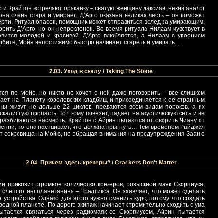
 и Крайтон встречают ораканку – святую женщину лаксиан, некий аналог
она очень стара и умирает. Д’Арго оказана великая честь – он поможет
ерти. Ритуал опасен, помощник может отправиться вслед за умирающим,
орить Д’Арго, но он непреклонен. Во время ритуала Нилаам чувствует в
новится молодой и красивой. Д’Арго влюбляется, а Нилаам с упоением
 орбите, Мойя непостижимо быстро начинает стареть и умирать…
2.03. Уход в скалу / Taking The Stone
тся по Мойе, но никто не хочет с ней даже поговорить – все слишком
гает на Планету королевских кладбищ и присоединяется к ее странным
ны живут не дольше 22 циклов, предаются всем видам пороков, а их
калистую пропасть. Тот, кому повезет, падает на акустическую сеть и не
разбиваются насмерть. Крайтон с Айрин пытаются отговорить Чиану от
чении, но она настаивает, что должна прыгнуть… Тем временем Райджел
зит сокровища на Мойю, не обращая внимания на предупреждения Заан о
2.04. Причем здесь крекеры? / Crackers Don't Matter
и привозит огромное количество крекеров, розыскной маяк Скорпиуса,
слепого инопланетянина – Тралтикса. Он заявляет, что может сделать
стройства. Однако для этого нужно сменить курс, потому что создать
 родной планете. По дороге экипаж начинает стремительно сходить с ума
ытается связаться через радиомаяк со Скорпиусом, Айрин пытается