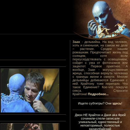
Заан
- дельвийка. На вид человек,
хоть и синенькая, на самом же деле
– растение. Сродни нашим
ромашкам. Предпочитает жизнь под
солнцем, хотя если
переусердствовать с освещением,
сойдет с ума от фотогазмов или
зацветет. Первое приятнее. А
вообще, Заан - могущественная
жрица, способная вернуть человека
с границы жизни и смерти. Многие
дельвийцы добиваются Единения с
ней. Крайтону тоже перепало. Что
такое Единение? Кое-что покруче
секса. Спросите
Крайтона!
Подробнее...
Ищете субтитры? Они
здесь
!
Джон НЕ Крайтон и Даня aka Фрей
сочинили-спели-записали
уникальный, единственный и
неповторимый, полностью
раздолбайский