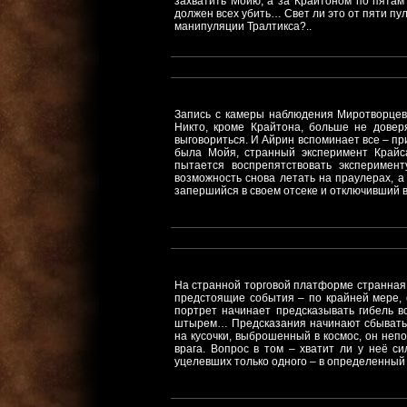
захватить Мойю, а за Крайтоном по пятам
должен всех убить… Свет ли это от пяти пу
манипуляции Тралтикса?..
Запись с камеры наблюдения Миротворцев
Никто, кроме Крайтона, больше не довер
выговориться. И Айрин вспоминает все – пр
была Мойя, странный эксперимент Крайса
пытается воспрепятствовать эксперимен
возможность снова летать на праулерах, а
запершийся в своем отсеке и отключивший 
На странной торговой платформе странная 
предстоящие события – по крайней мере, с
портрет начинает предсказывать гибель в
штырем… Предсказания начинают сбываться
на кусочки, выброшенный в космос, он неп
врага. Вопрос в том – хватит ли у неё си
уцелевших только одного – в определенный