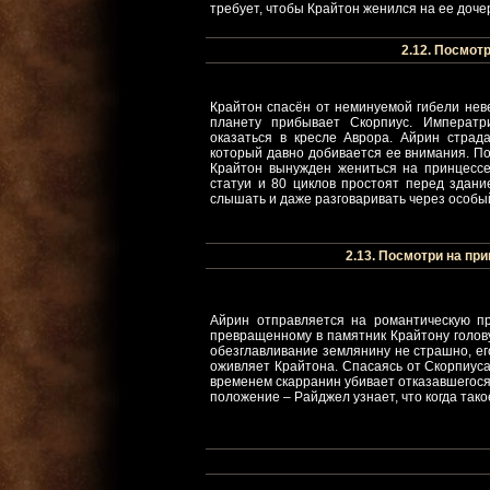
требует, чтобы Крайтон женился на ее доч
2.12. Посмотри
Крайтон спасён от неминуемой гибели нев
планету прибывает Скорпиус. Императри
оказаться в кресле Аврора. Айрин страд
который давно добивается ее внимания. П
Крайтон вынужден жениться на принцессе
статуи и 80 циклов простоят перед здание
слышать и даже разговаривать через особый
2.13. Посмотри на прин
Айрин отправляется на романтическую пр
превращенному в памятник Крайтону голову
обезглавливание землянину не страшно, ег
оживляет Крайтона. Спасаясь от Скорпиуса
временем скарранин убивает отказавшегося
положение – Райджел узнает, что когда та