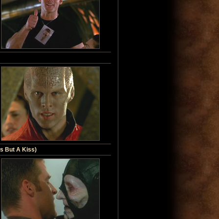
s But A Kiss)