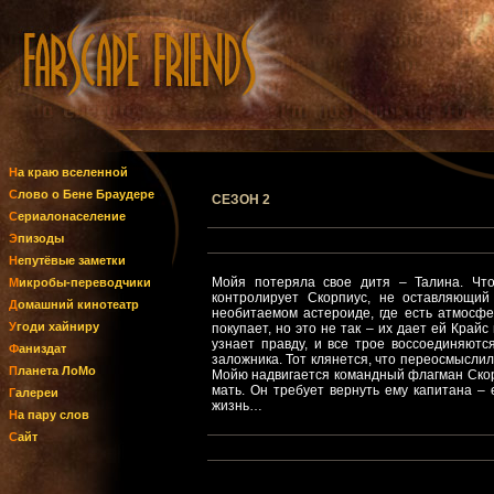
На краю вселенной
Слово о Бене Браудере
СЕЗОН 2
Сериалонаселение
Эпизоды
Непутёвые заметки
Мойя потеряла свое дитя – Талина. Что
Микробы-переводчики
контролирует Скорпиус, не оставляющий
Домашний кинотеатр
необитаемом астероиде, где есть атмосфе
Угоди хайниру
покупает, но это не так – их дает ей Край
узнает правду, и все трое воссоединяютс
Фаниздат
заложника. Тот клянется, что переосмыслил
Планета ЛоМо
Мойю надвигается командный флагман Скорпи
мать. Он требует вернуть ему капитана – 
Галереи
жизнь…
На пару слов
Сайт