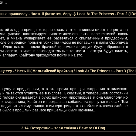
ери…
 на принцессу - Часть II (Кажется, беру...)/ Look At The Princess - Part 2 (I Do,
естой злодея-принца, которая оказывается шпионом миротворцев, а на
ца удачно шантажирует гипотетического зятя перспективой вновь
ает, а Чиана уговаривает ее развеяться с симпатичным придворным,
осле очередной попытки убийства чудом не попавший в лапы Скорпиуса
. Одно плохо – после брачной церемонии супруги будут обращены в
м совета, вникая в законодательные тонкости – статуи будут видеть,
 аппарат. Крайтону приходится пойти и на это.
цессу - Часть III ( Мальтийский Крайтон) / Look At The Princess - Part 3 (The
огулку с придворным, а в это время принц и скарранин отпиливают
 и пытаются утопить ее в кислоте. К счастью, в теперешнем состоянии
о голова оказывается в руках шпионки миротворцев, и она благополучно
 и скарранина, Крайтон и прекрасная себацианка прячутся в лесах. Тем
 подчиняться ему принца, а императрица готова объявить чрезвычайное
кое было в прошлый раз, все пришельцы были казнены…
2.14. Осторожно – злая собака / Beware Of Dog