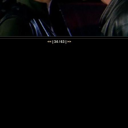
<<
| 34 / 63 |
>>