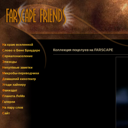
На краю вселенной
Коллекция поцелуев на FARSCAPE
Слово о Бене Браудере
Сериалонаселение
Эпизоды
Непутёвые заметки
Микробы-переводчики
Домашний кинотеатр
Угоди хайниру
Фаниздат
Планета ЛоМо
Галереи
На пару слов
Сайт