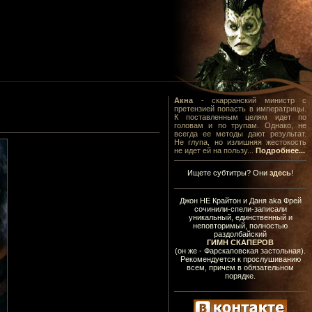
Акна
- скарранский министр с
претензией попасть в императрицы.
К поставленным целям идет по
головам и по трупам. Однако, не
всегда ее методы дают результат.
Не глупа, но излишняя жестокость
не идет ей на пользу...
Подробнее...
Ищете субтитры? Они
здесь
!
Джон НЕ Крайтон и Даня aka Фрей
сочинили-спели-записали
уникальный, единственный и
неповторимый, полностью
раздолбайский
ГИМН СКАПЕРОВ
(он же - Фарскаповская застольная).
Рекомендуется к прослушиванию
всем, причем в обязательном
порядке.