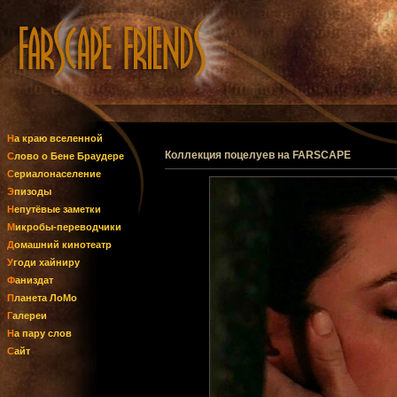
На краю вселенной
Коллекция поцелуев на FARSCAPE
Слово о Бене Браудере
Сериалонаселение
Эпизоды
Непутёвые заметки
Микробы-переводчики
Домашний кинотеатр
Угоди хайниру
Фаниздат
Планета ЛоМо
Галереи
На пару слов
Сайт