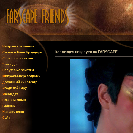
На краю вселенной
Коллекция поцелуев на FARSCAPE
Слово о Бене Браудере
Сериалонаселение
Эпизоды
Непутёвые заметки
Микробы-переводчики
Домашний кинотеатр
Угоди хайниру
Фаниздат
Планета ЛоМо
Галереи
На пару слов
Сайт