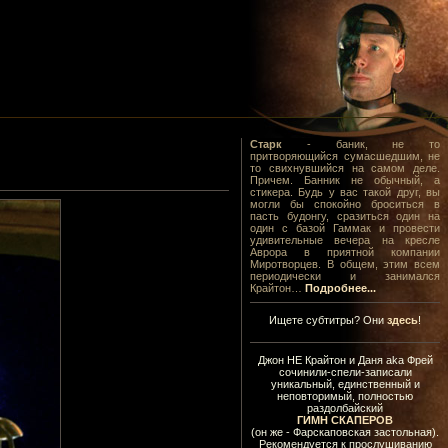
Старк
- баник, не то
притворяющийся сумасшедшим, не
то свихнувшийся на самом деле.
Причем. Банник не обычный, а
стикера. Будь у вас такой друг, вы
могли бы спокойно броситься в
пасть будонгу, сразиться один на
один с базой Гаммак и провести
удивительные вечера на кресле
Аврора в приятной компании
Миротворцев. В общем, этим всем
периодически и занимался
Крайтон…
Подробнее...
Ищете субтитры? Они
здесь
!
Джон НЕ Крайтон и Даня aka Фрей
сочинили-спели-записали
уникальный, единственный и
неповторимый, полностью
раздолбайский
ГИМН СКАПЕРОВ
(он же - Фарскаповская застольная).
Рекомендуется к прослушиванию