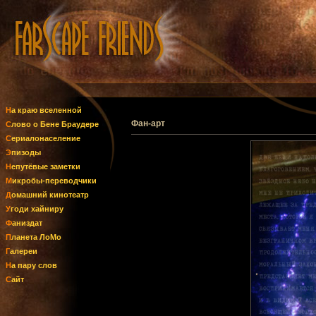
На краю вселенной
Фан-арт
Слово о Бене Браудере
Сериалонаселение
Эпизоды
Непутёвые заметки
Микробы-переводчики
Домашний кинотеатр
Угоди хайниру
Фаниздат
Планета ЛоМо
Галереи
На пару слов
Сайт