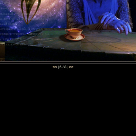
<<
| 6 / 8 |
>>