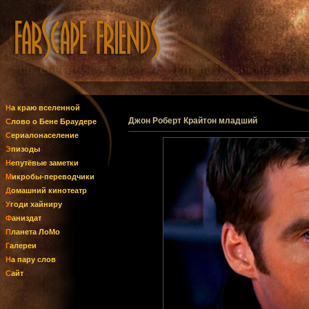
На краю вселенной
Джон Роберт Крайтон младший
Слово о Бене Браудере
Сериалонаселение
Эпизоды
Непутёвые заметки
Микробы-переводчики
Домашний кинотеатр
Угоди хайниру
Фаниздат
Планета ЛоМо
Галереи
На пару слов
Сайт