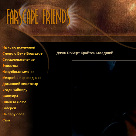
На краю вселенной
Джон Роберт Крайтон младший
Слово о Бене Браудере
Сериалонаселение
Эпизоды
Непутёвые заметки
Микробы-переводчики
Домашний кинотеатр
Угоди хайниру
Фаниздат
Планета ЛоМо
Галереи
На пару слов
Сайт