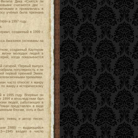
 Филипа Дика «Снятся ли
азовыми считаются две —
ритиками и провалилась в
росу учёных была признана
li» в 1997 году.
а.
риал, созданный в 1999 г.
сса Амазонок
(основаны на
тком, созданный Картером
я жизни молодых людей в
ерий, когда показывается
ой сатирой. Первый выпуск
набрала популярность и не
оей первой премией Эмми.
 телевизионными премиями.
ан часто относят к жанру
е по жанру к историческому
 в 1995 году. Впервые он
е 1994 и впоследствии был
изни людей, работающих в
Роман представлен в виде
менным блогам, хоть и был
т, певец и автор песен,
раля 1988)
— выдающийся
943—1945 входил в число