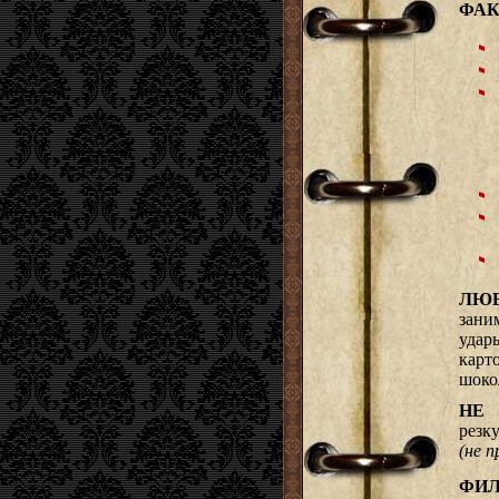
ФАК
ЛЮБ
зани
удар
карт
шокол
НЕ 
резк
(не п
ФИЛ