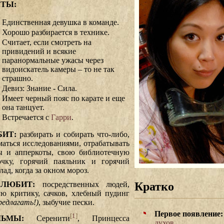
ТЫ:
Единственная девушка в команде.
Хорошо разбирается в технике.
Считает, если смотреть на
привидений и всякие
паранормальные ужасы через
видоискатель камеры – то не так
страшно.
Девиз: Знание - Сила.
Имеет черный пояс по карате и еще
она танцует.
Встречается с
Гарри
.
ИТ:
разбирать и собирать что-либо,
маться исследованиями, отрабатывать
ы и апперкоты, свою библиотечную
очку, горячий паяльник и горячий
ад, когда за окном мороз.
Кратко
ЛЮБИТ:
посредственных людей,
ую критику, сачков, хлебный пудинг
редлагать!)
, зыбучие пески.
Первое появление:
[
1
]
ЬМЫ:
Серенити
, Принцесса
духов