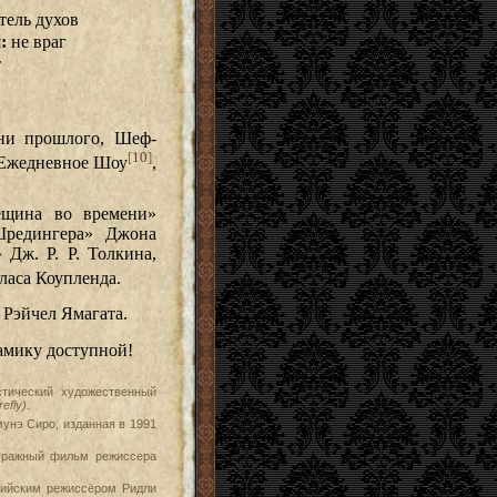
тель духов
:
не враг
т
ни прошлого, Шеф-
[
10
]
 Ежедневное Шоу
,
ещина во времени»
Шредингера» Джона
 Дж. Р. Р. Толкина,
ласа Коупленда.
, Рэйчел Ямагата.
намику доступной!
тический художественный
refly)
.
унэ Сиро, изданная в 1991
тражный фильм режиссера
ийским режиссёром Ридли