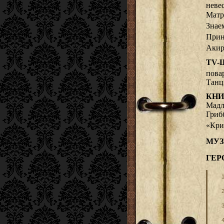
неве
Матр
Знае
Прин
Акир
TV-
пова
Танц
КНИ
Мадл
Гриб
«Кри
МУЗ
ГЕР