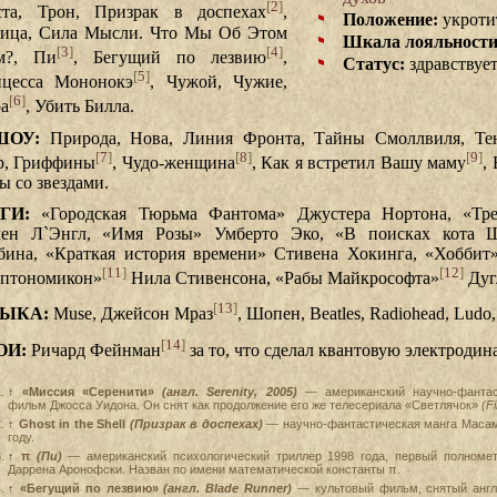
[
2
]
ста, Трон, Призрак в доспехах
,
Положение:
укроти
ица, Сила Мысли. Что Мы Об Этом
Шкала лояльности
[
3
]
[
4
]
м?, Пи
, Бегущий по лезвию
,
Статус:
здравствуе
[
5
]
цесса Мононокэ
, Чужой, Чужие,
[
6
]
а
, Убить Билла.
ШОУ:
Природа, Нова, Линия Фронта, Тайны Смоллвиля, Те
[
7
]
[
8
]
[
9
]
р, Гриффины
, Чудо-женщина
, Как я встретил Вашу маму
,
ы со звездами.
ГИ:
«Городская Тюрьма Фантома» Джустера Нортона, «Тр
ен Л`Энгл, «Имя Розы» Умберто Эко, «В поисках кота 
бина, «Краткая история времени» Стивена Хокинга, «Хоббит»
[
11
]
[
12
]
птономикон»
Нила Стивенсона, «Рабы Майкрософта»
Дуг
[
13
]
ЫКА:
Muse, Джейсон Мраз
, Шопен, Beatles, Radiohead, Ludo
[
14
]
ОИ:
Ричард Фейнман
за то, что сделал квантовую электроди
↑
«Миссия «Серенити»
(англ. Serenity, 2005)
— американский научно-фантас
фильм Джосса Уидона. Он снят как продолжение его же телесериала «Светлячок»
(Fi
↑
Ghost in the Shell
(Призрак в доспехах)
— научно-фантастическая манга Масам
году.
↑
π
(Пи)
— американский психологический триллер 1998 года, первый полноме
Даррена Аронофски. Назван по имени математической константы π.
↑
«Бегущий по лезвию»
(англ. Blade Runner)
— культовый фильм, снятый англ