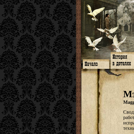
Главная
Книги
Программа
Галереи
Гимн
Музыка
Форум
Видео
twitter
Субтитры
Мэ
Facebook
Заметки
ЖЖ
Мысли
Радио
Откровение
Magg
Гостевая
Истоки
Свод
рабо
испр
техн