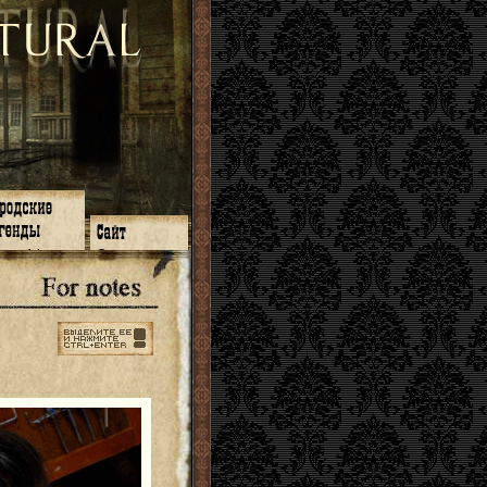
зон 14
О нас
зон 13
ЧаВо
зон 11
Поиск
зон 12
Ссылки
зон 10
Карта сайта
зон 9
зон 8
зон 7
зон 6
зон 5
⇐ ⇐