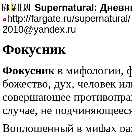
Supernatural: Днев
http://fargate.ru/supernatur
2010@yandex.ru
Фокусник
Ф
окусник
в мифологии, 
божество, дух, человек и
совершающее противоправ
случае, не подчиняющеес
Воплощенный в мифах раз