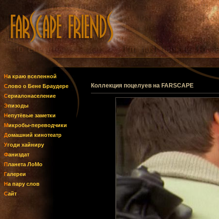
На краю вселенной
Коллекция поцелуев на FARSCAPE
Слово о Бене Браудере
Сериалонаселение
Эпизоды
Непутёвые заметки
Микробы-переводчики
Домашний кинотеатр
Угоди хайниру
Фаниздат
Планета ЛоМо
Галереи
На пару слов
Сайт