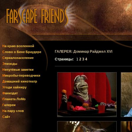
На краю вселенной
ГАЛЕРЕЯ: Доминар Райджел XVI
Слово о Бене Браудере
Сериалонаселение
Страницы:
1
2
3
4
Эпизоды
Непутёвые заметки
Микробы-переводчики
Домашний кинотеатр
Угоди хайниру
Фаниздат
Планета ЛоМо
Галереи
На пару слов
Сайт